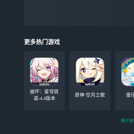
更多热门游戏
崩坏：星穹铁
原神·空月之歌
蛋
道-4.4版本
展开查