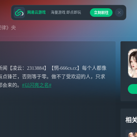
网易云游戏
海量游戏 即点即玩
立刻前往
规律》央
云：2313884】【惘-666cs.cc】每个人都像
有点锋芒，否则等于零。做不了受欢迎的人，只求
都会来的。
#以闪亮之名#
相