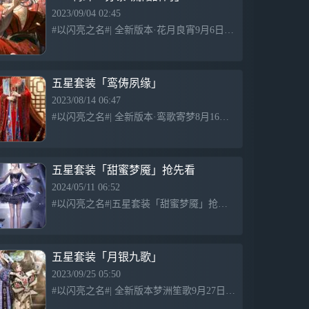
生活美学。
2023/09/04 02:45
#以闪亮之名#| 全新版本·花月良宵9月6日开启！ SSR羁绊「苏黎·流霞醉海」预告 「姑娘……是在叫我吗？」 同坠深海，铭心一刹，苏黎顿觉往事如绮梦。 唯盼梦醒后，你还记得曾与他相约看遍河山。
不拘一格，造我风格。在这里，一起解锁自
己的万千可能吧。
※审美由你，定制妆容造型※
五星套装「鸾俦夙缘」
在本次「无限风格」测试中，你将被赋予众
2023/08/14 06:47
多外貌自定义选项。摆脱他人眼光限制，从
#以闪亮之名#| 全新版本·鸾歌寄梦8月16日开启！ 五星套装「鸾俦夙缘」抢先看 喜今日，赤绳系定，珠联璧合。 鹊桥乞巧，恰逢新喜 如火焰般赤忱热烈地 是日日盼相逢的心动 是为情字一念的守候 是
肤色、五官、体型、身高，到卧蚕、人中等
细致部位，都由你自由设定。梳妆台上，我
们亦为你新添置了海量新款彩妆，水光潋滟
的各色美瞳、春夏软嫩的水光唇釉，还有秋
五星套装「甜蜜梦魇」抢先看
冬最 in的红棕眼影.....所有的时髦单品，我
2024/05/11 06:52
们都已备好，美的标准，按你的来。
#以闪亮之名#|五星套装「甜蜜梦魇」抢先看 全新版本·星河坠梦5月15日-6月4日限时登陆！ 魔法的催化，在星盘昭示流星的轨迹，从星系中掉落在魔女的衣裙； 深邃的深空之下，仿若呼吸一样的细闪，是
※精美服饰，随心百变穿搭※
在本次为你布置的大衣帽间中，我们准备了
海量精美服饰，满足你的风格打造需求。从
五星套装「月银九歌」
现代到古典，从幻想到写实，从东方到西
方，不管是缀满蕾丝的甜美洋装，还是酷飒
2023/09/25 05:50
简约的街头穿搭，由你亲自改写时尚风格。
#以闪亮之名#| 全新版本梦洲笙歌9月27日开启！ 五星套装「月银九歌」预告 华裳绚烂，紫色神秘闪耀。 花鸟刺绣，银饰璀璨点缀。 蓝黑相映，勾勒炫丽画卷。 舞动流苏，珍珠婉转。 只此一瞬，闪耀无限
更有拍照系统内置多套滤镜和装饰。复古黑