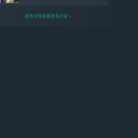
白、清新粉黛或是俏皮猫耳，多重可能尽在
掌心，咔嚓一声定格，绽放最美姿态。
走进微距世界，我们利用UE4引擎与多种
游戏详情查看更多内容
3D材质，为你呈现极致高清细节，打造风
格的无限可能。通透纱裙下温润细腻的皮肤
纹理，布料上重工打造的花卉刺绣，一针一
线、一锦一缎，都饱含寄托于服饰之下美的
力量。
※渐变染色，解锁缤纷世界※
在这里，主流不再只有一个颜色。只需手指
轻点，一件服饰数个部位皆可染色，从蝴蝶
结的飘带、裙摆的蕾丝，到皮鞋的扣带，多
种配色等你来创造，引领下一次时尚潮流。
在这里，色彩不再拘泥于一种形式。渐变染
色、撞色染色，多种染色方式只为别出心裁
的色彩美学。不论是黑白渐变的天鹅蓬蓬
裙，还是蓝紫渐层的梦幻星辰礼服，你就是
美的延伸，不再需要他人限定。
※担纲设计师，DIY专属服装※
在《以闪亮之名》，你还将担纲个人设计工