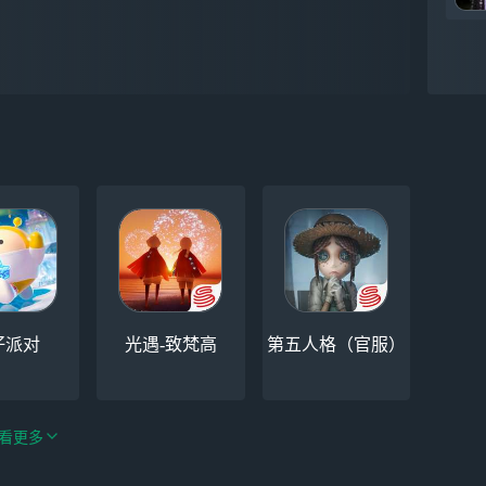
仔派对
光遇-致梵高
第五人格（官服）
看更多