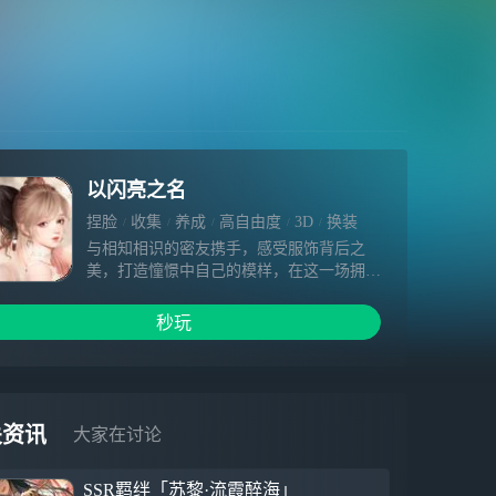
以闪亮之名
捏脸
收集
养成
高自由度
3D
换装
模拟
模拟经营
角色扮演
女性向
与相知相识的密友携手，感受服饰背后之
美，打造憧憬中自己的模样，在这一场拥抱
自由的风格之旅中，尽情追寻理想生活吧。
超自由时尚生活游戏《以闪亮之名》即将开
秒玩
启「无限风格」测试，PC版本也在紧密筹
备中。
在这里，你可以做天马行空的造型设计师，
自由打造妆容形象；也可以做挥洒创意的服
关资讯
大家在讨论
装搭配师，尽情挑选设计精美服饰；你还可
以做别具匠心的建筑师，在这里建造理想家
SSR羁绊「苏黎·流霞醉海」
园，三两好友，佳肴美食，创造专属于你的