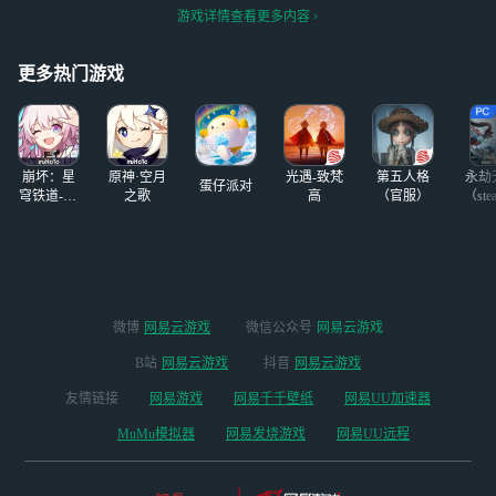
头再做个送给同
发，藏有蝴蝶的双
膀宽的直接搜我的
录：乱世公主#
#
游戏详情查看更多内容
桌，上课在桌子底
眸看着我 好像，
捏脸码好了＾０＾
手游阵地#
下偷偷玩
不小心望进了我心
~我的捏脸码
底 今天我来到熟
更多热门游戏
悉的海滩，只不过
再没有了那双会温
柔注视我的眼睛
她应该是一只悄悄
崩坏：星
原神·空月
光遇-致梵
第五人格
永劫
化形的蝴蝶
蛋仔派对
穹铁道-4.4
之歌
高
（官服）
（ste
版本
微博
网易云游戏
微信公众号
网易云游戏
B站
网易云游戏
抖音
网易云游戏
友情链接
网易游戏
网易千千壁纸
网易UU加速器
MuMu模拟器
网易发烧游戏
网易UU远程