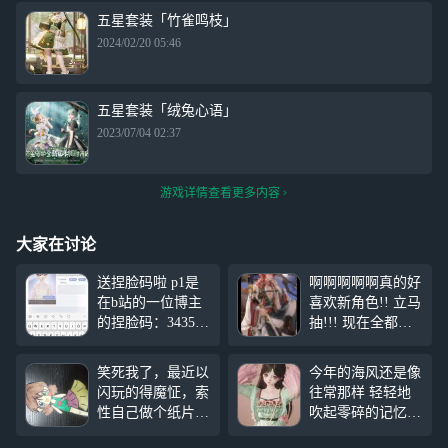
五星套装「竹雀鸣枝」
2024/02/20 05:46
五星套装「绒兔心语」
2023/07/04 02:37
游戏详情查看更多内容
大家在讨论
送捏脸码啦 p1是
啊啊啊啊啊真的好
在b站的一位博主
喜欢新角色!! 立马
的捏脸码：343513
抽!!! 现在全都到
6 图2就是效果图
手了! 心语也到手
啦 p3是我在博主
了! 开森~太好看
笑死我了，最近以
今年的海风还是像
原基础上修改了一
了很喜欢这个立绘
闪玩的得魔怔，索
往常那样 轻轻地
下身材，因为感觉
顺带一提~我0氪
#
性自己做个纸片
吹起零碎的记忆
博主的肩膀有点宽
天天抽免单#
#以
人，还做了衣服回
那日她刚扎好头
了，如果不想要肩
闪亮之名#
#摇光