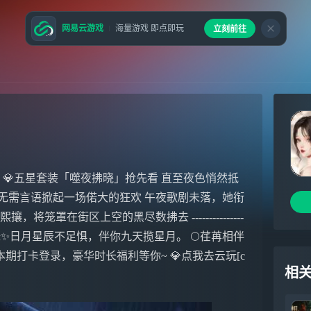
网易云游戏
海量游戏 即点即玩
立刻前往
！ 💎五星套装「噬夜拂晓」抢先看 直至夜色悄然抵
无需言语掀起一场偌大的狂欢 午夜歌剧未落，她衔
笼罩在街区上空的黑尽数拂去 ---------------
✨日月星辰不足惧，伴你九天揽星月。 🌕荏苒相伴
本期打卡登录，豪华时长福利等你~ 💎点我去云玩[c
相