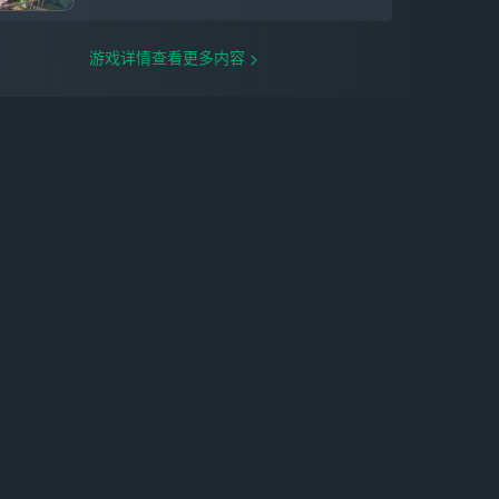
白、清新粉黛或是俏皮猫耳，多重可能尽在
掌心，咔嚓一声定格，绽放最美姿态。
走进微距世界，我们利用UE4引擎与多种
游戏详情查看更多内容
3D材质，为你呈现极致高清细节，打造风
格的无限可能。通透纱裙下温润细腻的皮肤
纹理，布料上重工打造的花卉刺绣，一针一
线、一锦一缎，都饱含寄托于服饰之下美的
力量。
※渐变染色，解锁缤纷世界※
在这里，主流不再只有一个颜色。只需手指
轻点，一件服饰数个部位皆可染色，从蝴蝶
结的飘带、裙摆的蕾丝，到皮鞋的扣带，多
种配色等你来创造，引领下一次时尚潮流。
在这里，色彩不再拘泥于一种形式。渐变染
色、撞色染色，多种染色方式只为别出心裁
的色彩美学。不论是黑白渐变的天鹅蓬蓬
裙，还是蓝紫渐层的梦幻星辰礼服，你就是
美的延伸，不再需要他人限定。
※担纲设计师，DIY专属服装※
在《以闪亮之名》，你还将担纲个人设计工