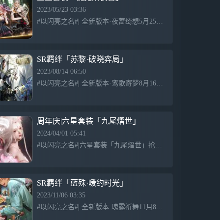
生活美学。
2023/05/23 03:36
#以闪亮之名#| 全新版本·夜蔷绮想5月25日限时开启！ 五星套装「倪克斯夜蔷」服饰抢先看 — — — — — — — — — — — — — 夜幕笼罩大地 城市每个角落都静默如谜 唯有夜神倪克斯四
不拘一格，造我风格。在这里，一起解锁自
己的万千可能吧。
※审美由你，定制妆容造型※
SR羁绊「苏黎·破晓弈局」
在本次「无限风格」测试中，你将被赋予众
2023/08/14 06:50
多外貌自定义选项。摆脱他人眼光限制，从
#以闪亮之名#| 全新版本·鸾歌寄梦8月16日开启！ SR羁绊「苏黎·破晓弈局」预告 「那么，苏黎长官，你还有什么要反驳的吗？」 梦境之眼化作通往平行世界的钥匙，眼前人究竟隐藏了怎样的秘密？ 是
肤色、五官、体型、身高，到卧蚕、人中等
细致部位，都由你自由设定。梳妆台上，我
们亦为你新添置了海量新款彩妆，水光潋滟
的各色美瞳、春夏软嫩的水光唇釉，还有秋
周年庆|六星套装「九尾熠世」
冬最 in的红棕眼影.....所有的时髦单品，我
2024/04/01 05:41
们都已备好，美的标准，按你的来。
#以闪亮之名#|六星套装「九尾熠世」抢先看 全新一周年版本·梦狐绘卷4月3日-4月23日山海浮现。 双形态九尾帝女现世，妖冶灵狐拨心弦 心中唯一所念，便是苍生夙愿！九尾祥兽脚踏莲花降临尘世，
※精美服饰，随心百变穿搭※
在本次为你布置的大衣帽间中，我们准备了
海量精美服饰，满足你的风格打造需求。从
SR羁绊「蓝殊·暖约时光」
现代到古典，从幻想到写实，从东方到西
方，不管是缀满蕾丝的甜美洋装，还是酷飒
2023/11/06 03:35
简约的街头穿搭，由你亲自改写时尚风格。
#以闪亮之名#| 全新版本·瑰露祈舞11月8日开启 SR羁绊「蓝殊·暖约时光」预告 「那这根已经拿出来的饼干，就由侦探小姐替我吃掉吧？」 -----------------------------
更有拍照系统内置多套滤镜和装饰。复古黑