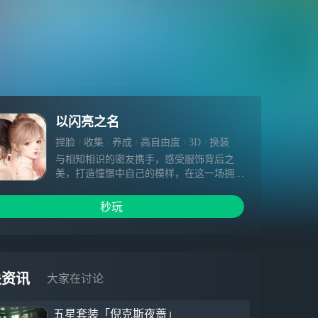
以闪亮之名
捏脸
收集
养成
高自由度
3D
换装
模拟
模拟经营
角色扮演
女性向
与相知相识的密友携手，感受服饰背后之
美，打造憧憬中自己的模样，在这一场拥抱
自由的风格之旅中，尽情追寻理想生活吧。
超自由时尚生活游戏《以闪亮之名》即将开
秒玩
启「无限风格」测试，PC版本也在紧密筹
备中。
在这里，你可以做天马行空的造型设计师，
自由打造妆容形象；也可以做挥洒创意的服
关资讯
大家在讨论
装搭配师，尽情挑选设计精美服饰；你还可
以做别具匠心的建筑师，在这里建造理想家
五星套装「倪克斯夜蔷」
园，三两好友，佳肴美食，创造专属于你的