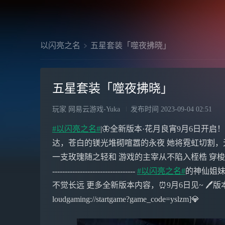
以闪亮之名
五星套装「噬夜拂晓」
五星套装「噬夜拂晓」
玩家 网易云游戏-Yuka
发布时间
2023-09-04 02:51
#以闪亮之名#
|🦋全新版本·花月良宵9月6日开启
达，苍白的镁光堆砌喧嚣的永夜 她将霓虹切割，
一支玫瑰随之轻和 游戏的主宰从不陷入桎梏 穿梭熙攘，将
---------------------------------
#以闪亮之名#
的神仙姐妹
不觉长远 更多全新版本内容，⏰9月6日见~ 🖊版
loudgaming://startgame?game_code=yslzm]💎