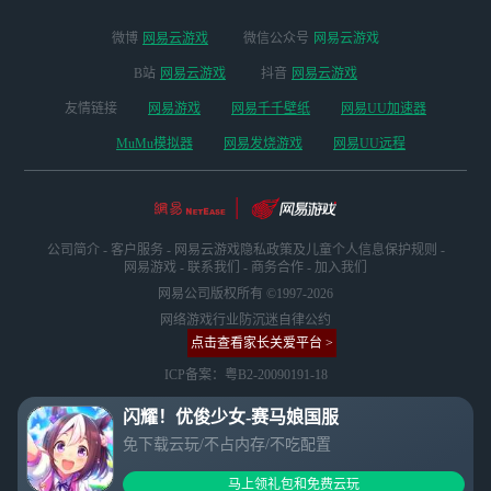
微博
网易云游戏
微信公众号
网易云游戏
B站
网易云游戏
抖音
网易云游戏
友情链接
网易游戏
网易千千壁纸
网易UU加速器
MuMu模拟器
网易发烧游戏
网易UU远程
公司简介
-
客户服务
-
网易云游戏隐私政策及儿童个人信息保护规则
-
网易游戏
-
联系我们
-
商务合作
-
加入我们
网易公司版权所有 ©1997-2026
网络游戏行业防沉迷自律公约
点击查看家长关爱平台 >
ICP备案：粤B2-20090191-18
闪耀！优俊少女-赛马娘国服
免下载云玩/不占内存/不吃配置
马上领礼包和免费云玩