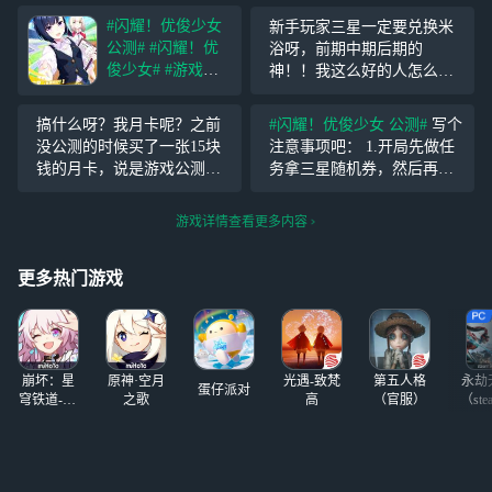
#闪耀！优俊少女
新手玩家三星一定要兑换米
公测#
#闪耀！优
浴呀，前期中期后期的
俊少女#
#游戏测
神！！我这么好的人怎么会
评#
养成马娘是这
坑你们这些萌新对吧。应该
款手游的核心玩
不会有人反驳吧(dog)(dog)
搞什么呀？我月卡呢？之前
#闪耀！优俊少女 公测#
写个
法，游戏中通过训
没公测的时候买了一张15块
注意事项吧： 1.开局先做任
练、各种随机事
钱的月卡，说是游戏公测的
务拿三星随机券，然后再换
件、比赛以及技能
时候就会激活，游戏已经公
三星自选券，避免三星马娘
不断提升马娘们的
测了，你给我激活呀，理所
重复 2.主线里的耐麦昆还可
游戏详情查看更多内容
各种属性数值，最
应当就吞了是吧？
以，后续可以换到三破初期
终获取URA优胜。
用 3.三星随机券任务夹5个娃
个
更多热门游戏
娃，这个可
崩坏：星
原神·空月
光遇-致梵
第五人格
永劫
蛋仔派对
穹铁道-4.4
之歌
高
（官服）
（ste
版本