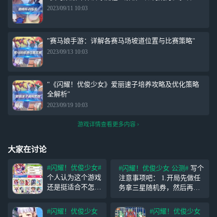
2023/09/11 10:03
"赛马娘手游：详解各赛马场坡道位置与比赛策略"
2023/09/13 10:03
"《闪耀！优俊少女》爱丽速子培养攻略及优化策略
全解析"
2023/09/19 10:03
游戏详情查看更多内容
大家在讨论
#闪耀！优俊少女#
#闪耀！优俊少女 公测#
写个
个人认为这个游戏
注意事项吧： 1.开局先做任
还是挺适合不怎么
务拿三星随机券，然后再换
肝和喜欢美少女的
三星自选券，避免三星马娘
人玩，在玩的代入
重复 2.主线里的耐麦昆还可
#闪耀！优俊少女
#闪耀！优俊少女
感很强，让我觉得
以，后续可以换到三破初期