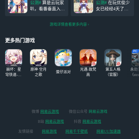
公测#
算是云玩家
公测#
在玩优俊少
我如同真的到了特
用 3.三星随机券任务夹5个娃
叭，看番垂直入
女已经经4天了，
雷森学院。在这里
娃，这个可
坑，是个黄金船
谈谈我的看法。
和见证着少女们的
厨，等了这么久终
在游戏中玩家可以
成长真的让人觉得
游戏详情查看更多内容
于开国服了。还在
通过养成优俊少女
十分开心，也会和
像萌新一样慢慢探
来编成自己的队伍
着他们一起共情，
索 最后，宝宝你
来让自己的队伍实
更多热门游戏
希望
是个傻子！！！
力壮大。不过作为
游戏的核心玩法上
官方下来不少功
夫。优俊少女在养
崩坏：星
原神·空月
光遇-致梵
第五人格
永劫
成时
蛋仔派对
穹铁道-4.4
之歌
高
（官服）
（ste
版本
微博
网易云游戏
微信公众号
网易云游戏
B站
网易云游戏
抖音
网易云游戏
友情链接
网易游戏
网易千千壁纸
网易UU加速器