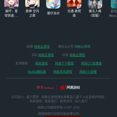
崩坏：星
原神·空月
光遇-致梵
第五人格
云电
蛋仔派对
穹铁道-4.4
之歌
高
（官服）
Stea
版本
启
微博
网易云游戏
微信公众号
网易云游戏
B站
网易云游戏
抖音
网易云游戏
友情链接
网易游戏
网易千千壁纸
网易UU加速器
MuMu模拟器
网易发烧游戏
网易UU远程
公司简介
-
客户服务
-
网易云游戏隐私政策及儿童个人信息保护规则
-
网易游戏
-
联系我们
-
商务合作
-
加入我们
网易公司版权所有 ©1997-2026
网络游戏行业防沉迷自律公约