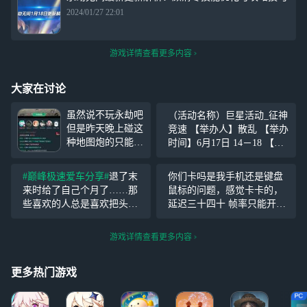
2024/01/27 22:01
游戏详情查看更多内容
大家在讨论
虽然说不玩永劫吧
（活动名称）巨星活动_征神
但是昨天晚上碰这
竞速 【举办人】散乱 【举办
种地图炮的只能挂
时间】6月17日 14－18 【比
一下了 最幽默的
赛游戏】永劫无间 【比赛规
是逻辑混乱前后矛
则】固定魂玉，只能用土御
#巅峰极速爱车分享#
退了末
你们卡吗是我手机还是键盘
盾 骂别人二次元
门胡桃，打征神之路山峦蹦
来时给了自己个月了……那
鼠标的问题，感觉卡卡的，
一看记录全是二游
崔困难关卡，在规定的时间
些喜欢的人总是喜欢把头靠
延迟三十四十 帧率只能开到
这言论我们已经商
通关，根据排
进被窝睡觉的时候可以接受
120还锁不到120，设备是三
量要不要挂红薯上
他说自己要努力做一些东
星w2023折叠屏
游戏详情查看更多内容
了 截图从多人收
西！那时候可以看到这个视
集可能有点混乱
频吗……互粉吗……互动交
如果来了记得拖一
更多热门游戏
流活动就是在这样我会遇到
会喊上
问题不一