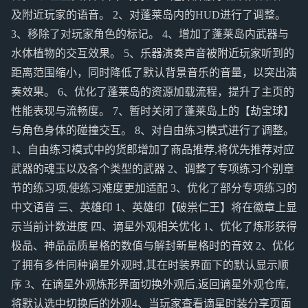
及附近玩家的语音。 2、对蓬莱岛内的HUD进行了调整。
3、移除了对玩家角色的标记。 4、增加了蓬莱岛内武器与
水体植物的交互效果。 5、乐器演奏声音被附近玩家听到的
距离范围缩小，同时降低了默认背景音乐的音量，以突出演
奏效果。 6、优化了蓬莱岛的资源加载流程，提升了主页的
性能表现与流畅度。 7、暂时关闭了蓬莱岛上的【劫宝球】
与角色身体的碰撞交互。 8、对自由练习模式进行了调整。
1、自由练习模式中的货郎增加了商品推荐,将优先推荐对应
武器的魂玉以及各个类型的武器 2、调整了专项练习个别章
节的练习项,使练习难度更加适配 3、优化了部分专项练习的
中文语音 三、英雄印 1、英雄印【破祟仁王】将在徽章上显
示当前计数进度 四、谪星外观相关优化 1、优化了炼形获得
极品、神品品质星格的数值与解封新星格时的音效 2、优化
了拥有多件同种谪星外观时,其在时装界面下的默认显示顺
序 3、在谪星外观炼形界面切换外观后,返回谪星外观仓库,
将默认选中切换后的外观4、当玩家查看谪星时装分享页面