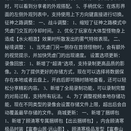
时，可以看到分享者的外观搭配。 5、手柄优化：在炼形界
面的左侧外观列表中，支持使用上下方向键直接进行切换。
征神之路调整： 一、战斗调整： 1、缩短了征神之路模式中
凭虚门交互的冷却时间。 2、优化了玩家在大体型怪物身上
造成【水火相激】效果时所散发出的雾气特效表现。 二、
秘境调整： 1、当凭虚门另一侧存在首领怪物时，会有额外
的视觉提示，并加快凭虚门的出现速度。 设置选项更新：
录像回放： 1、新增了“超清”选项，支持录制更高品质的影
像。2、为了提供更好的存储方式，现在可以选择将数据保
存在本地或者云盘上，开启后即可随时随地查看，还可以轻
松分享精彩内容。 3、新增了全局录制功能，可以录制完整
的对局过程，支持所有玩法。 4、为了调整视频本地存储功
能，现在不同类型的录像会设置存储文件上限，超出后会自
动覆盖最早存储的文件。 商城更新： 一、新增了捆绑包
1、新增了顾清寒专属捆绑包【出云捆绑包】，内含顾清寒
极品时装【富春山居·远山影】、顾清寒极品发型【富春山