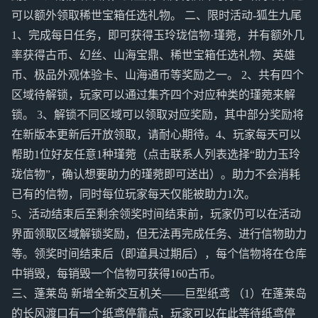
可以额外领取稀世宝箱任选礼物。 二、限时活动-狐生九尾
1、完成每日任务，即可获得玉玲珑信物·瑾菀，并有额外几
率获得古币、幻丝、山海宝鼎、稀世宝箱任选礼物、英雄
币、极品外观体验卡、山海通币等奖励之一。 2、共有四个
区域待解锁，玩家可以通过集齐四个对应种类的瑾菀来解
锁。 3、解锁不同区域可以领取对应奖励，其中部分奖励将
在新版本更新后开放领取，请耐心期待。4、玩家每天可以
帮助1位好友任意1种瑾菀（点击联系人列表选择“助力玉玲
珑信物”，确认想要助力的瑾菀即可送出）。助力不会消耗
已有的信物，同时每位玩家每天仅能被助力1次。
5、活动结束后至剩余领奖时间结束前，玩家仍可以在活动
界面领取区域解锁奖励，但无法再完成任务、进行信物助力
等。领奖时间结束后（即道具过期后），每个信物将在仓库
中销毁，每销毁一个信物可获得160古币。
三、蓬莱岛 新增全新交互机关——巨型纸鸢 （1）在蓬莱岛
的长风渡口有一个纸鸢停靠点，玩家可以在此等待纸鸢停