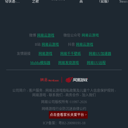
穹铁道-4.4
之歌
高
（官服）
Stea
版本
启
微博
网易云游戏
微信公众号
网易云游戏
B站
网易云游戏
抖音
网易云游戏
友情链接
网易游戏
网易千千壁纸
网易UU加速器
MuMu模拟器
网易发烧游戏
网易UU远程
公司简介
-
客户服务
-
网易云游戏隐私政策及儿童个人信息保护规则
-
网易游戏
-
联系我们
-
商务合作
-
加入我们
网易公司版权所有 ©1997-2026
网络游戏行业防沉迷自律公约
点击查看家长关爱平台 >
ICP备案：粤B2-20090191-18