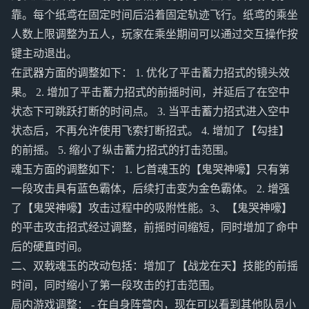
靠。每个纸鸢在固定时间后沿着固定轨迹飞行。纸鸢的乘坐
人数上限调整为五人，玩家在乘坐期间可以通过交互操作按
键主动退出。
在武器方面的调整如下： 1. 优化了平击蓄力招式的镜头效
果。 2. 增加了平击蓄力招式的前摇时间，并延后了在空中
状态下可跳跃打断的时间点。 3. 当平击蓄力招式进入空中
状态后，不再允许使用飞索打断招式。 4. 增加了【勾挂】
的前摇。 5. 缩小了纵击蓄力招式的打击范围。
魂玉方面的调整如下： 1. 匕首魂玉的【鬼哭神嚎】只有第
一段攻击具有蓝色霸体，后续打击变为金色霸体。 2. 增强
了【鬼哭神嚎】攻击过程中的吸附性能。3、【鬼哭神嚎】
的平击攻击招式经过调整，前摇时间缩短，同时增加了命中
后的硬直时间。
二、双戟魂玉的改动包括：增加了【战龙在天】技能的前摇
时间，同时缩小了第一段攻击的打击范围。
局内游戏调整： - 在自身阵营内，现在可以看到其他队员小