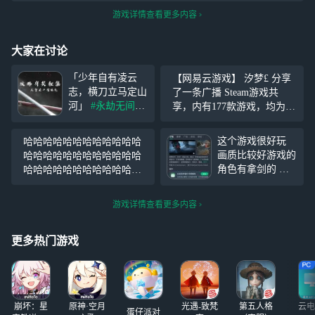
游戏详情查看更多内容
大家在讨论
「少年自有凌云
【网易云游戏】 汐梦£ 分享
志，横刀立马定山
了一条广播 Steam游戏共
河」
#永劫无间#
享，内有177款游戏，均为全
新武器【横刀】已
dlc（或为最高级版本） 位置
正式登场！
#聚窟
仅剩四位，有意者私 （可以
这个游戏很好玩
哈哈哈哈哈哈哈哈哈哈哈哈
洲侠士福利#
有奖
提前问有没有自己想玩的）
画质比较好游戏的
哈哈哈哈哈哈哈哈哈哈哈哈
征集“横刀”上分攻
https://cg.163.c
角色有拿剑的 有
哈哈哈哈哈哈哈哈哈哈哈哈
略啦！ ：1月4日~
拿刀的 有拿枪的
哈哈哈哈哈哈哈哈哈哈哈哈
1月18日 评论新武
这是一款类似吃鸡
哈哈哈哈哈哈哈哈哈哈哈哈
器“横刀”在新赛季
游戏详情查看更多内容
的游戏 不过不是
哈哈哈哈哈哈哈哈哈哈哈哈
的攻略（上分、耍
吃鸡 而是生存活
哈哈哈哈哈哈哈哈哈哈哈哈
帅连招
下去 这款游戏要
更多热门游戏
哈哈哈哈哈哈哈哈哈哈哈哈
考验操作 稍不留
哈哈哈哈
神就会被打死
崩坏：星
原神·空月
光遇-致梵
第五人格
云电
蛋仔派对