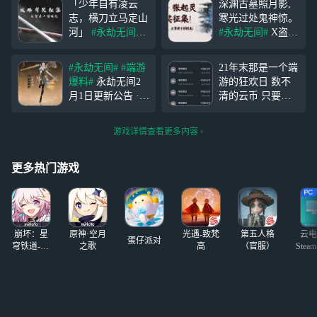
「少年自有凌云
深渊古墓照月影,
志，横刀立马定山
寒光过处鬼神惊。
河」
#永劫无间#
#永劫无间#
X盗墓
新武器【横刀】已
笔记联动开启，全
正式登场！
#聚窟
新英雄【张起灵】
#永劫无间#
#端游
21年末那是一个端
洲侠士福利#
有奖
今日上线！
#聚窟
爆料#
永劫无间2
游的狂欢日 数不
征集“横刀”上分攻
洲侠士福利#
有奖
月1日更新公告 ·新
清的云币 只要你
略啦！ ：1月4日~
征集新英雄张起灵
英雄【玉面判官·
每天开房俩小时，
1月18日 评论新武
上分攻略啦！ ：8
魏轻】 帅气上
你就能攒到非常多
器“横刀”在新赛季
月2日~8月16日 评
游戏详情查看更多内容
线，快来体验执金
非常多的云币。不
的攻略（上分、耍
论你的张起灵攻
卫都统的顶级防御
管是手游还是端游
帅连招
略！
招式吧！ ·新春瑞
更多热门游戏
灯限定上线，魏轻
神品时装【执明神
君】和横刀神品皮
肤【比羿】以
崩坏：星
原神·空月
光遇-致梵
第五人格
云电
蛋仔派对
穹铁道-4.4
之歌
高
（官服）
Stea
版本
启