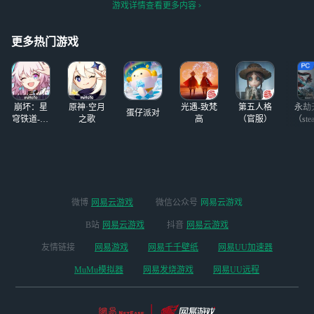
了一台。 该机兵
广场，驾驶机兵展
游戏详情查看更多内容
商都选择了“专术
午10:00《钢岚》
配备了名为“镜像
开激情演讲，并扬
有专攻”的营销策
将正式开启全平台
核心”的装置，配
言要揭露新任总督
略。虽然同样是机
公测！ 在公测开
更多热门游戏
**
兵厂商，如果做不
启前，为大家整理
到各方面都很优秀
了一份公测后的所
的话，那么，在某
有福利相关活动。
一方面格外突出，
S级机师、S
崩坏：星
原神·空月
光遇-致梵
第五人格
永劫
蛋仔派对
穹铁道-4.4
之歌
高
（官服）
（ste
版本
微博
网易云游戏
微信公众号
网易云游戏
B站
网易云游戏
抖音
网易云游戏
友情链接
网易游戏
网易千千壁纸
网易UU加速器
MuMu模拟器
网易发烧游戏
网易UU远程