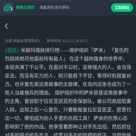
网易云游戏
海量游戏 即点即玩
立刻前往
玩家 网易云游戏助手1
发布时间
2023-11-28 05:57
#钢岚#
米赫玛强敌排行榜——熔炉组织「萨米」 「复仇的
烈焰将燃尽他面前所有敌人」 在这个弱肉强食的世界中，
本就充满了不公平。在面对不公时，足够强大的人，会当场
反击。而没有实力的人，则只能吞下不甘，等待时机报复对
方。也许复仇是这类故事的主旋律，在岛内这条也成为了一
些人当雇佣兵的理由。 熔炉组织中的萨米就是这类故事中
的主角，曾就职于拉尼亚凯亚的安保部队，被公司高层陷害
入狱，出狱之后一心复仇，只要能报复拉尼亚凯亚，愿意付
出一切，哪怕成为别人手里的杀戮工具！ 萨米的仇恨心态
影响到了他的作战，他享受着那种让对手先出招，然后抓住
对手的弱点抢先反击，欣赏对手不知所措的样子。当然他并