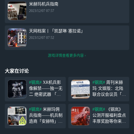
米赫玛机兵指南
2023/12/07 07:57
天网档案丨「凯瑟琳·塞拉诺」
2023/12/07 07:52
游戏详情查看更多内容
大家在讨论
#钢岚#
XR机兵影
#钢岚#
周刊米赫
像解禁——独一无
玛·文娱版：北陆
二 绝密武器 「X
联合议会议员「阿
R」一台开发编号
诺德·怀特利亚
不明的机兵，由科
德」 今日米赫玛
#钢岚#
米赫玛佣
#钢岚#
《钢岚》
学家温斯顿设计，
日报头条惊动世界
兵指南——机兵制
公测开服福利盘点
黑曜石协助制造，
政坛，一位北陆联
造商「安赫特」篇
丰厚奖励等你来
为特定机师量身打
合议会议员出现在
在当今的全球商战
拿！ 尊敬的指挥
造，记录中仅生产
雷恩堡市战争纪念
局势中，不少的厂
官好： 12月8日上