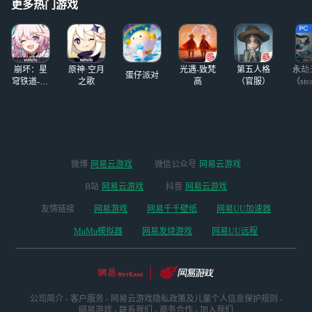
为特定机师量身打
略。虽然同样是机
更多热门游戏
下不甘，等
造，记录中仅生产
兵厂商，如果做不
了一台。 该机兵
到各方面都很优秀
配备了名为“镜像
的话，那么，在某
核心”的装置，配
一方面格外突出，
崩坏：星
原神·空月
光遇-致梵
第五人格
永劫
蛋仔派对
穹铁道-4.4
之歌
高
（官服）
（ste
版本
微博
网易云游戏
微信公众号
网易云游戏
B站
网易云游戏
抖音
网易云游戏
友情链接
网易游戏
网易千千壁纸
网易UU加速器
MuMu模拟器
网易发烧游戏
网易UU远程
公司简介
-
客户服务
-
网易云游戏隐私政策及儿童个人信息保护规则
-
网易游戏
-
联系我们
-
商务合作
-
加入我们