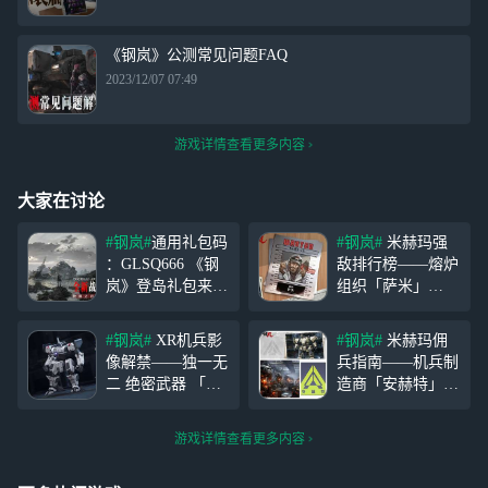
《钢岚》公测常见问题FAQ
2023/12/07 07:49
游戏详情查看更多内容
大家在讨论
#钢岚#
通用礼包码
#钢岚#
米赫玛强
：GLSQ666 《钢
敌排行榜——熔炉
岚》登岛礼包来
组织「萨米」
啦！ 礼包内容：
「复仇的烈焰将燃
纯晶*50，整机转
尽他面前所有敌
#钢岚#
XR机兵影
#钢岚#
米赫玛佣
运许可*1，米赫玛
人」 在这个弱肉
像解禁——独一无
兵指南——机兵制
元*888 在《钢
强食的世界中，本
二 绝密武器 「X
造商「安赫特」篇
岚》游戏中点击主
就充满了不公平。
R」一台开发编号
在当今的全球商战
页左上角个人档
在面对不公时，足
不明的机兵，由科
局势中，不少的厂
案，选择【礼包
够强大的人，会当
游戏详情查看更多内容
学家温斯顿设计，
商都选择了“专术
码】，输入即可
场反击。而没有实
黑曜石协助制造，
有专攻”的营销策
礼包码有效2
力的人，则只能吞