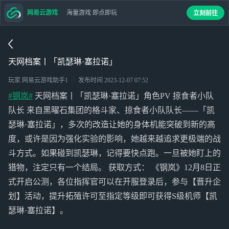
网易云游戏
海量游戏 即点即玩
立刻前往
天网档案丨「凯瑟琳·塞拉诺」
玩家 网易云游戏助手1
发布时间
2023-12-07 07:52
#钢岚#
天网档案丨「凯瑟琳·塞拉诺」角色PV 掠食者小队
队长 来自黑曜石集团的格斗家、掠食者小队队长——「凯
瑟琳·塞拉诺」，多次的改造让她的身体机能突破到新的高
度，或许是因为强化实验的影响，她越来越追求更极端的战
斗方式。如果碰到凯瑟琳，记得要快点跑。一旦被她盯上的
猎物，注定只有一个结局。 获取方式： 《钢岚》12月8日正
式开启公测，各位指挥官可以在开服登录后，参与【晋升企
划】活动，提升拓殖许可至指定等级即可获得S级机师【凯
瑟琳·塞拉诺】。