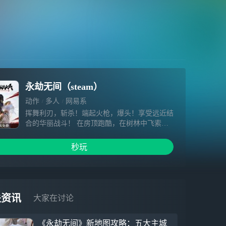
永劫无间（steam）
动作
多人
网易系
挥舞利刃，斩杀！端起火枪，爆头！享受远近结
合的华丽战斗！ 在房顶跑酷，在树林中飞索穿
梭，广大的地图任君高速前行！ 活用英雄能
力，用风沙、隐身，甚至化身金刚大佛碾碎敌
秒玩
人！ 独一无二的60人生存竞技，成为最后的赢
家！
关资讯
大家在讨论
《永劫无间》新地图攻略：五大主城