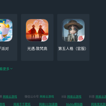
仔派对
光遇-致梵高
第五人格（官服）
看更多
绝区零-周年庆（手
博
网易云游戏
微信公众号
网易云游戏
B站
网易云游戏
抖音
网易云
手机
阴阳师
游排队可先前往端
游戏
网易千千壁纸
网易UU加速器
MuMu模拟器
网易发烧游