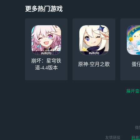
更多热门游戏
崩坏：星穹铁
原神·空月之歌
蛋
道-4.4版本
展开查
云电脑-Steam夏促
逆水寒手游（全新
微
云
启动
版本开启 ）
友情链接
网易