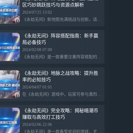
区巧妙跳跃技巧与资源点解析
2024/07/25 13:02
《永劫无间》新地图充满挑战与创新，适合各类玩家探险。新地图具有独特特色，包括神秘洞穴和刺激boss战，给玩家带来乐趣与刺激。同时，提供了前中期经营策略，掠夺财宝、找富野点、积攒怒气、保持关键生命……详尽资源位置与提示，助您轻松游戏。
《永劫无间》阵容搭配指南：新手赢
局必备技巧
2024/02/08 07:00
《永劫无间》是一款重要注重阵容搭配的游戏，无论是对抗boss还是pvp竞技场都需要精心构建阵容。本文介绍了玉玲珑v3三排阵容，核心技能为【永劫无间】狐狸的三技能，搭配玉玲珑、迦南和岳山三位英雄，配合各自的技能，提供控制、吸血和输出，以此保证团队的生存和输出能力。
《永劫无间》地脉之战攻略：提升胜
率的必知技巧
2024/04/07 01:01
在《永劫无间》游戏中，玩家可参与激烈的地脉之战，本文介绍了战斗的重要信息和技巧，帮助玩家更好地理解和应对战斗。游戏提供了团队对抗模式，12对12进行群战，玩家需通过击杀敌人、占领点位、造成伤害等方式获取积分，达到1000积分即可获胜。游戏的攻略版本并非最终版本，玩家需要不断去开发新的玩法。
《永劫无间》完全攻略：揭秘暗潮币
赚取与高效打工技巧
2024/02/06 22:06
《永劫无间》是一款备受欢迎的游戏，尤其在打工求职市场中，《永劫无间》打工指南备受瞩目。该指南提供了游戏内打工技巧，帮助玩家快速找到理想工作，获得稳定收入。玩家需要穿越困难和障碍，参与打工活动，以寻找暗潮币和三张返魂符。此外，在任务中，玩家需要表现出主动接纳挑战、保护队友和显示正义精神。