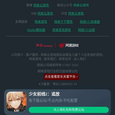
微博
网易云游戏
微信公众号
网易云游戏
B站
网易云游戏
抖音
网易云游戏
友情链接
网易游戏
网易千千壁纸
网易UU加速器
MuMu模拟器
网易发烧游戏
网易UU远程
公司简介
-
客户服务
-
网易云游戏隐私政策及儿童个人信息保护规则
-
网易游戏
-
联系我们
-
商务合作
-
加入我们
网易公司版权所有 ©1997-2026
网络游戏行业防沉迷自律公约
点击查看家长关爱平台 >
ICP备案：粤B2-20090191-18
少女前线2：追放
免下载云玩/不占内存/不吃配置
马上领礼包和免费云玩