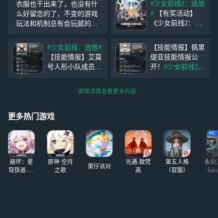
#少女前线2：追放
衣服也干出来了，也没有什
#
【有奖活动】
么好留念的了，不变的游戏
《少女前线2：追
玩法和机制总有会玩腻的一
放》将于12月21日
天，希望这个游戏能做强做
10:00 全平台公
大吧
#少女前线：追放#
【技能情报】佩里
测！ 欢迎指挥官
【技能情报】艾莫
缇亚技能情报公
在本贴下方留言，
号人形小队成员 |
开！
#少女前线2：
我们将于12月23日
闪电 技能情报公
追放#
佩里缇亚是
抽取3位指挥官送
开！ 闪电是一名
一名火力型人形，
出【手游VIP周
游戏详情查看更多内容
防卫型人形，在战
不仅能对敌方造成
卡】 尊敬的指挥
斗中不仅能给敌方
范围伤害，还能对
官，《
施加行动力降低效
敌方单位进行拉
更多热门游戏
果，还能掩护队
拽、破坏掩体，并
友，使队友受到的
驱散敌方单位身上
稳态伤害降低。
的增益。佩里缇亚
造成的酸蚀伤害也
崩坏：星
原神·空月
光遇-致梵
第五人格
永劫
能克
蛋仔派对
穹铁道-4.4
之歌
高
（官服）
（ste
版本