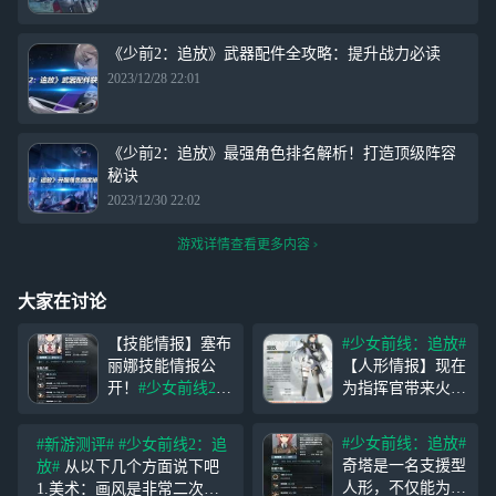
《少前2：追放》武器配件全攻略：提升战力必读
2023/12/28 22:01
《少前2：追放》最强角色排名解析！打造顶级阵容
秘诀
2023/12/30 22:02
游戏详情查看更多内容
大家在讨论
【技能情报】塞布
#少女前线：追放#
丽娜技能情报公
【人形情报】现在
开！
#少女前线2：
为指挥官带来火力
追放#
塞布丽娜是
人形「琼玖」介
一名防卫型人形，
绍！ 亲爱的指挥
#少女前线：追放#
#新游测评#
#少女前线2：追
能造成大范围的浊
官，现在为您带来
奇塔是一名支援型
放#
从以下几个方面说下吧
刻伤害，同时留下
火力人形【琼玖】
人形，不仅能为友
1.美术：画风是非常二次元