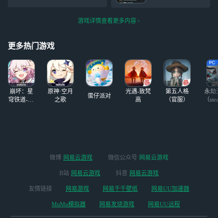
【暗流】地格，为
介绍！ 准时准
方单位提供各种增
的画风，但比其他游戏多了
敌方目标施加浊刻
点，高速高效，琼
益效果、提高友方
几分真实性，渲染得很不
弱点。此外，塞布
玖带领“霜降”小队
游戏详情查看更多内容
单位攻击力，还能
错，UI也画得很细致 2.人物
丽娜还能为友方单
再次漂亮地完成了
为友方单位恢复生
设定/剧情：毕竟是少前系
位施加【掩护】，
任务。 留在格里
命值，并对拥有燃
更多热门游戏
列，人物刻画得
使
芬，成
烧异位弱点的敌方
单位产生克制作
用。
崩坏：星
原神·空月
光遇-致梵
第五人格
永劫
蛋仔派对
穹铁道-4.4
之歌
高
（官服）
（ste
版本
微博
网易云游戏
微信公众号
网易云游戏
B站
网易云游戏
抖音
网易云游戏
友情链接
网易游戏
网易千千壁纸
网易UU加速器
MuMu模拟器
网易发烧游戏
网易UU远程