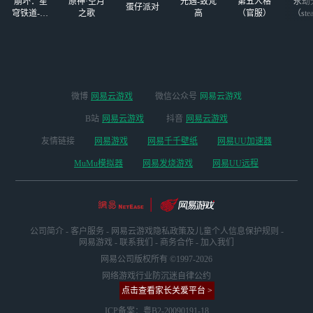
崩坏：星
原神·空月
光遇-致梵
第五人格
永劫
蛋仔派对
穹铁道-4.4
之歌
高
（官服）
（ste
版本
微博
网易云游戏
微信公众号
网易云游戏
B站
网易云游戏
抖音
网易云游戏
友情链接
网易游戏
网易千千壁纸
网易UU加速器
MuMu模拟器
网易发烧游戏
网易UU远程
公司简介
-
客户服务
-
网易云游戏隐私政策及儿童个人信息保护规则
-
网易游戏
-
联系我们
-
商务合作
-
加入我们
网易公司版权所有 ©1997-2026
网络游戏行业防沉迷自律公约
点击查看家长关爱平台 >
ICP备案：粤B2-20090191-18