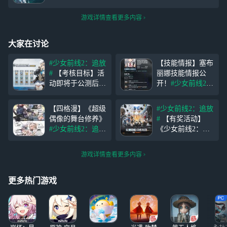
游戏详情查看更多内容
大家在讨论
#少女前线2：追放
【技能情报】塞布
#
【考核目标】活
丽娜技能情报公
动即将于公测后开
开！
#少女前线2：
启！ 尊敬的指挥
追放#
塞布丽娜是
官，【考核目标】
一名防卫型人形，
【四格漫】《超级
#少女前线2：追放
活动将于公测后开
能造成大范围的浊
偶像的舞台修养》
#
【有奖活动】
启！ 通关剧情战
刻伤害，同时留下
#少女前线2：追放
《少女前线2：追
役普通【1-1】即
【暗流】地格，为
#
无论出现什么意
放》将于12月21日
可解锁考核目标活
敌方目标施加浊刻
外，都要保持最佳
10:00 全平台公
动。完成考核任务
弱点。此外，塞布
游戏详情查看更多内容
的演出状态——这
测！ 欢迎指挥官
与里程任务，达成
丽娜还能为友方单
就是超级偶像的舞
在本贴下方留言，
考核目标，可获取
位施加【掩护】，
台修养 ……那家
我们将于12月23日
更多热门游戏
使
伙，下次可以不要
抽取3位指挥官送
来捣乱了吗！
出【手游VIP周
卡】 尊敬的指挥
官，《