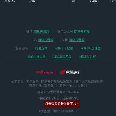
穹铁道-4.4
之歌
高
（官服）
（ste
版本
微博
网易云游戏
微信公众号
网易云游戏
B站
网易云游戏
抖音
网易云游戏
友情链接
网易游戏
网易千千壁纸
网易UU加速器
MuMu模拟器
网易发烧游戏
网易UU远程
公司简介
-
客户服务
-
网易云游戏隐私政策及儿童个人信息保护规则
-
网易游戏
-
联系我们
-
商务合作
-
加入我们
网易公司版权所有 ©1997-2026
网络游戏行业防沉迷自律公约
点击查看家长关爱平台 >
ICP备案：粤B2-20090191-18