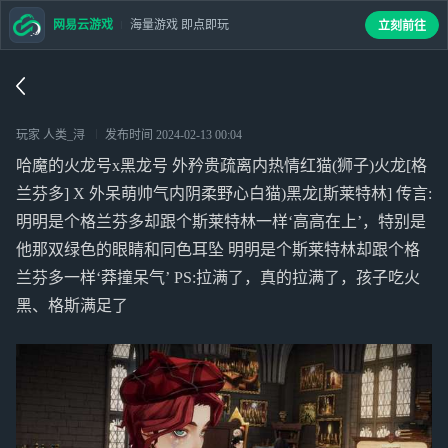
网易云游戏
海量游戏 即点即玩
立刻前往
玩家 人类_浔
发布时间
2024-02-13 00:04
哈魔的火龙号x黑龙号 外矜贵疏离内热情红猫(狮子)火龙[格
兰芬多] X 外呆萌帅气内阴柔野心白猫)黑龙[斯莱特林] 传言:
明明是个格兰芬多却跟个斯莱特林一样‘高高在上’，特别是
他那双绿色的眼睛和同色耳坠 明明是个斯莱特林却跟个格
兰芬多一样‘莽撞呆气’ PS:拉满了，真的拉满了，孩子吃火
黑、格斯满足了