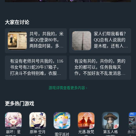
大家在讨论
共号，共我的，米
家人们帮我看看？
渠QQ登录80书，
QQ总有人说我的
两转盘时装，多早
是木棍，还有人说
期直售，可加好
是假货，能有人能
友，无权限限制，
帮我鉴定一下吗？
有没有老师共号共我的，116
有没有共的，共你的，男的
可以和别人说这是
所以说QQ有好多
书女号有21蛇20牛17箱子，
女的都可以，任务我每天
你的号，无需压
人也想帮我鉴定一
打决斗不会特别难，衣服不
作，不加好友不乱发消息，
下，世上还是好人
多但是有权力浮沫，脸有精
段位可以打，绝对诚信，上
多（感叹
致14.30，除了宝石金币名字
耗或有事会提前告知，衣服
游戏详情查看更多内容
其它都可以用，可以和朋友
无所谓，最好有双拉魔杖，
说是你的号，我上下线会说
没有也行 原号：Kd在逃作者
更多热门游戏
鹤眠，丢了，之前上过银
杯，更新
崩坏：星
原神·空月
光遇-致梵
第五人格
永劫
蛋仔派对