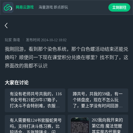
网易云游戏
海量游戏 即点即玩
立刻前往
玩家 渔琖
发布时间
2024-10-12 18:02
我刚回游，看到那个染色系统，那个白色螺活动结束还能兑
换吗？顺便问一下现在课堂积分兑换在哪里？找不到了，这
界面改的我都不认识
大家在讨论
有没有老师共号共我的，116
蹲共号，共我的59级，有一
书女号有21蛇20牛17箱子，
个转盘皮，现在不怎么玩
打决斗不会特别难，衣服不
了，要上学没有时间回游，
多但是有权力浮沫，脸有精
能帮忙做任务就行，vivo的
致14.30，除了宝石金币名字
202我向我开来的
有人需要租124书官服蛇男号
其它都可以用，可以和朋友
第亿炮 魔法觉醒
吗，支持打决斗练习赛，比
说是你的号，我上下线会说
其实是古代用来惩
较适合，五张琉璃卡，闪电