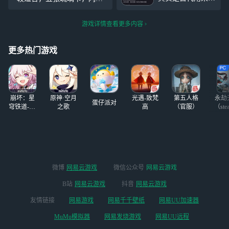
罚囚犯用的，在古
已满，纳威+3独角兽可玩21
代一到五点，网易
独角兽，紫卡大部分17级 3r/
游戏详情查看更多内容
游戏就准备惩罚囚
h
犯了，他们准备转
盘，用活动预告pv
更多热门游戏
囚犯的神志，然后
开始强迫囚犯玩魔
法觉醒，一直玩到
筋疲力尽，期间囚
崩坏：星
原神·空月
光遇-致梵
第五人格
永劫
蛋仔派对
穹铁道-4.4
之歌
高
（官服）
（ste
版本
微博
网易云游戏
微信公众号
网易云游戏
B站
网易云游戏
抖音
网易云游戏
友情链接
网易游戏
网易千千壁纸
网易UU加速器
MuMu模拟器
网易发烧游戏
网易UU远程