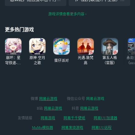
了，平时打打决斗，做做任
有暗夜庄园和黑龙，其他金
务，没什么避雷的，随便玩
色的服装和魔杖也很多，可
游戏详情查看更多内容
换衣服，打决斗，资源除了
本来配好的哈利和波比的卡
更多热门游戏
组，其他的也可以动想不想
抽卡随
崩坏：星
原神·空月
光遇-致梵
第五人格
永劫
蛋仔派对
穹铁道-4.4
之歌
高
（官服）
（ste
版本
微博
网易云游戏
微信公众号
网易云游戏
B站
网易云游戏
抖音
网易云游戏
友情链接
网易游戏
网易千千壁纸
网易UU加速器
MuMu模拟器
网易发烧游戏
网易UU远程