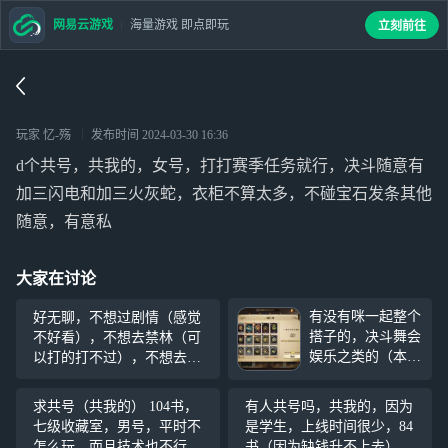
网易云游戏
海量游戏 即点即玩
立刻前往
玩家 忆-殇
发布时间
2024-03-30 16:36
d个共号，共我的，女号，打打赛季任务就行，决斗随意有
加三闪电和加三火灰蛇，衣柜不算太多，不碰宝石发条其他
随意，有意私
大家在讨论
有没有咪一起整个
好无聊，不想过剧情（感觉
搭子的，决斗舞会
不好看），不想去禁林（可
娱乐之类的（本人
以打的打不过），不想去舞
女用男号，书等10
会（社恐），不想玩魁地
0），退游两年人
（队友太离谱，10都输了，
求共号（共我的） 104书，
有人共号吗，共我的，因为
已痴呆，脾气不好
我还是最好的），既可以去
七级收藏室，男号，平时不
是学生，上线时间很少，84
别来ww
玩决斗了
怎么玩，而且技术也不行
书（因为缺钱升不上去），