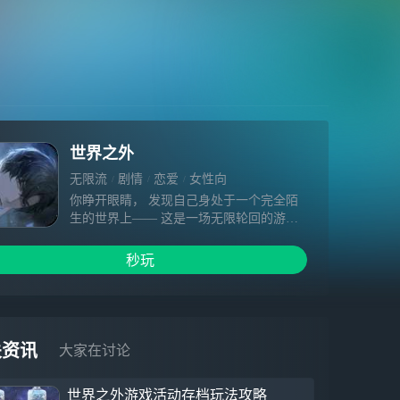
世界之外
无限流
剧情
恋爱
女性向
你睁开眼睛， 发现自己身处于一个完全陌
生的世界上—— 这是一场无限轮回的游
戏， 只有获得胜利， 才能暂时返回现实世
界，获得片刻喘息。 你的选择会是…… 扮
秒玩
演背景各异的身份， 在不同的世界中完成
任务； 他人眼中未知而危险的至高存在，
却可能会是你的爱人； 通关游戏，除了奖
励， 还有一次次与“他”的轮回相遇； 即使
身份相异， 你们也会一次又一次认出彼
关资讯
大家在讨论
此。 当你遇到危险时，不要怕——他会
来，他会在。 “这或许是我们初次相见。”
世界之外游戏活动存档玩法攻略
“……也或者，是一场永恒的告别。”