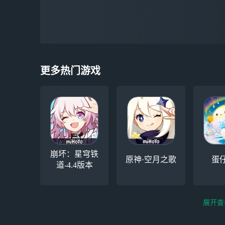
更多热门游戏
崩坏：星穹铁
原神·空月之歌
蛋
道-4.4版本
展开查