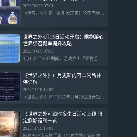
2026/02/25 07:01
《世界之外》是一款引发玩家讨论不同版本美观程度的游戏，玩家通过星愿瓶记录心愿，分享作品，促进交流和创作热情。
世界之外4月15日活动开启：乘物游心
世界感召概率提升攻略
2026/04/09 07:03
4月15日至29日期间，游戏推出「乘物游心世界之间」限时感召活动，提升品级侧影概率，使用“眷念空间碎片”进行感召。连续未获60次后，概率逐步增加至70次必得，获奖后50%概率获得“柏源·乘物游心”。累计感召次数达到特定次数还可获得丰富奖励，包括“浪花”等特殊物品和主题歌。
《世界之外》11月更新内容与闪断补
偿详解
2025/11/18 13:02
《世界之外》将于2025年11月20日进行短暂服务器维护，期间玩家将强制掉线并无法登录，维护结束后将发放补偿。更新引入【日明松雪】特别任务和【凤凰于飞】限定世界，丰富游戏内容，提供新奖励和限时活动，提升玩家体验。
《世界之外》顾时夜生日活动上线 限
定侧影福利一览
2025/11/15 13:01
网易无限流言情手游《世界之外》宣布顾时夜生日主题活动，推出限定世界侧影“凤凰于飞”和特别事件“日明松雪”，两项内容分别于11月21日和22日上线，所有玩家均可参与，带来丰富福利和专属剧情，设计灵感融合凤凰元素，增强游戏体验。