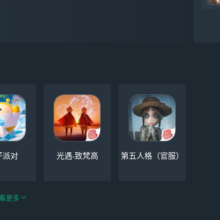
仔派对
光遇-致梵高
第五人格（官服）
看更多