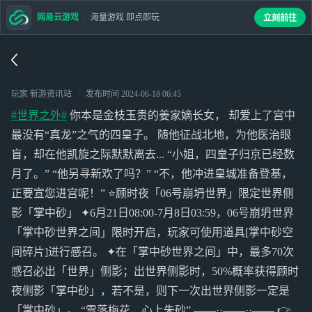
网易云游戏
海量游戏 即点即玩
立刻前往
玩家 新游资讯站
发布时间
2024-06-18 06:45
#世界之外#
你本是金枝玉贵的姜家嫡长女， 却爱上了宫中
最没有“真龙”之气的四皇子。 随他征战北地，为他医治眼
盲，却在他凯旋之际默默离去... “小姐，四皇子归京已经数
月了。” “他另寻新欢了吗？” “不，他冲进皇城准备登基，
正要宣您进宫呢！” ⭐顾时夜「06号崩坍世界」限定世界侧
影「掌中砂」 ✦6月21日08:00-7月8日03:59，06号崩坍世界
「掌中砂世界之间」限时开启，玩家可使用道具[掌中砂空
间碎片]进行感召。 ✦在「掌中砂世界之间」中，最多70次
感召必出「世界」侧影；出世界侧影时，50%概率获得顾时
夜侧影「掌中砂」，若不是，则下一次出世界侧影一定是
「掌中砂」。 “雪落梅花，心上朱砂” ——··——··—— 👉