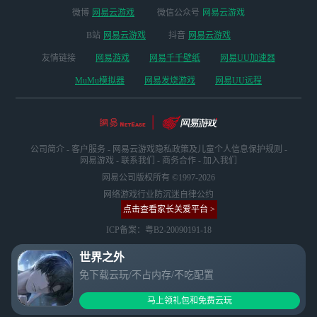
微博
网易云游戏
微信公众号
网易云游戏
B站
网易云游戏
抖音
网易云游戏
友情链接
网易游戏
网易千千壁纸
网易UU加速器
MuMu模拟器
网易发烧游戏
网易UU远程
公司简介
-
客户服务
-
网易云游戏隐私政策及儿童个人信息保护规则
-
网易游戏
-
联系我们
-
商务合作
-
加入我们
网易公司版权所有 ©1997-2026
网络游戏行业防沉迷自律公约
点击查看家长关爱平台 >
ICP备案：粤B2-20090191-18
世界之外
免下载云玩/不占内存/不吃配置
马上领礼包和免费云玩