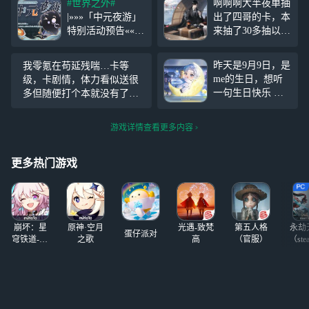
#世界之外#
啊啊啊大半夜单抽
|»»»「中元夜游」
出了四哥的卡，本
特别活动预告«««
来抽了30多抽以为
中元将至，返回人
不会出在听着想见
间的小鬼， 依旧
你这首歌在心里默
昨天是9月9日，是
我零氪在苟延残喘…卡等
要遵守地府的规章
念着想见你四哥，
me的生日，想听
级，卡剧情，体力看似送很
秩序.... 活动时间
在第37抽出了啊啊
一句生日快乐 因
多但随便打个本就没有了，
8月16日08:00-8月3
啊啊开心死了
为我住宿，今天是
卡也拉不起来，玩这个游戏
1日03:59 中元夜游
回来洗澡洗头的，
我感觉到了…吃力… 升天
✦化身临时夜
游戏详情查看更多内容
因为调休，大概会
在周六晚上回消息
的 还有！今天是
更多热门游戏
夫人的生日，选今
天回来也有这个原
因的 夏萧因生日
快乐！
崩坏：星
原神·空月
光遇-致梵
第五人格
永劫
蛋仔派对
穹铁道-4.4
之歌
高
（官服）
（ste
版本