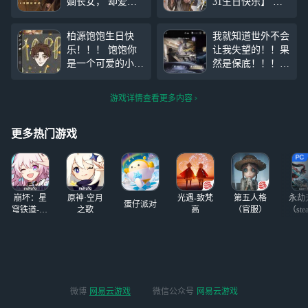
嫡长女， 却爱上
31生日快乐】 夕
了宫中最没有“真
阳的光洒在他的身
龙”之气的四皇
上， 海浪和鸥鸟
柏源饱饱生日快
我就知道世外不会
子。 随他征战北
的声音从远处遥遥
乐！！！ 饱饱你
让我失望的！！果
地，为他医治眼
传来， 我眼前的
是一个可爱的小飞
然是保底！！！！
盲，却在他凯旋之
他如此近。 “想你
头（不是） 看来
（抽搐） 但是是
际默默离去... “小
在这里陪我，多陪
看去还是觉得不上
加冕时刻！！！！
姐，四皇子归京已
陪我就好。” 12月
游戏详情查看更多内容
色的好看（瘫）
（尖叫）体魄顶卡
经数月了。” “他另
26日08:0
技术有限只能如此
啊啊啊啊啊——
寻新欢了吗？”
（擦汗）
#世界之
但是体魄的世界已
更多热门游戏
外#
#同人创作#
经养了大侄子的可
望不可及（）60级
了，互动也升了一
些，所以要不要养
崩坏：星
原神·空月
光遇-致梵
第五人格
永劫
加冕时
蛋仔派对
穹铁道-4.4
之歌
高
（官服）
（ste
版本
微博
网易云游戏
微信公众号
网易云游戏