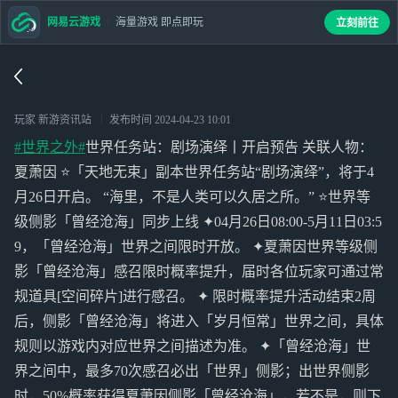
网易云游戏
海量游戏 即点即玩
立刻前往
玩家 新游资讯站
发布时间
2024-04-23 10:01
#世界之外#
世界任务站：剧场演绎丨开启预告 关联人物：
夏萧因 ⭐「天地无束」副本世界任务站“剧场演绎”，将于4
月26日开启。 “海里，不是人类可以久居之所。” ⭐世界等
级侧影「曾经沧海」同步上线 ✦04月26日08:00-5月11日03:5
9，「曾经沧海」世界之间限时开放。 ✦夏萧因世界等级侧
影「曾经沧海」感召限时概率提升，届时各位玩家可通过常
规道具[空间碎片]进行感召。 ✦ 限时概率提升活动结束2周
后，侧影「曾经沧海」将进入「岁月恒常」世界之间，具体
规则以游戏内对应世界之间描述为准。 ✦「曾经沧海」世
界之间中，最多70次感召必出「世界」侧影；出世界侧影
时，50%概率获得夏萧因侧影「曾经沧海」，若不是，则下