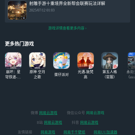
射雕手游十重境界全新帮会联赛玩法详解
2025/07/12 01:03
游戏详情查看更多内容
更多热门游戏
崩坏：星
原神·空月
光遇-致梵
第五人格
永劫
蛋仔派对
穹铁道-4.4
之歌
高
（官服）
（ste
版本
微博
网易云游戏
微信公众号
网易云游戏
B站
网易云游戏
抖音
网易云游戏
友情链接
网易游戏
网易千千壁纸
网易UU加速器