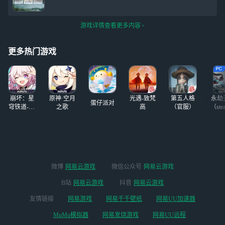
游戏详情查看更多内容
更多热门游戏
崩坏：星
原神·空月
光遇-致梵
第五人格
永劫
蛋仔派对
穹铁道-4.4
之歌
高
（官服）
（ste
版本
微博
网易云游戏
微信公众号
网易云游戏
B站
网易云游戏
抖音
网易云游戏
友情链接
网易游戏
网易千千壁纸
网易UU加速器
MuMu模拟器
网易发烧游戏
网易UU远程