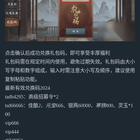
点击确认后成功兑换礼包码，即可享受丰厚福利
礼包码需在规定时间内使用，避免过期失效。礼包码由大小
写字母和数字组成，输入时需注意大小写及顺序，建议使用
复制粘贴功能。
最新有效兑换码2024
tadb4295：高级招募令*2
tsd66666：佳酿
2、元宝
666、银两
60000、寒铁
800、灵玉*1
00
vip666
vip444