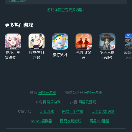
游戏详情查看更多内容
更多热门游戏
崩坏：星
原神·空月
光遇-致梵
第五人格
永劫
蛋仔派对
穹铁道-4.4
之歌
高
（官服）
（ste
版本
微博
网易云游戏
微信公众号
网易云游戏
B站
网易云游戏
抖音
网易云游戏
友情链接
网易游戏
网易千千壁纸
网易UU加速器
MuMu模拟器
网易发烧游戏
网易UU远程