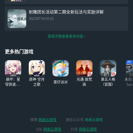
射雕团长活动第二期全新玩法与奖励详解
2025/07/16 01:02
游戏详情查看更多内容
更多热门游戏
崩坏：星
原神·空月
光遇-致梵
第五人格
永劫
蛋仔派对
穹铁道-4.4
之歌
高
（官服）
（ste
版本
微博
网易云游戏
微信公众号
网易云游戏
B站
网易云游戏
抖音
网易云游戏