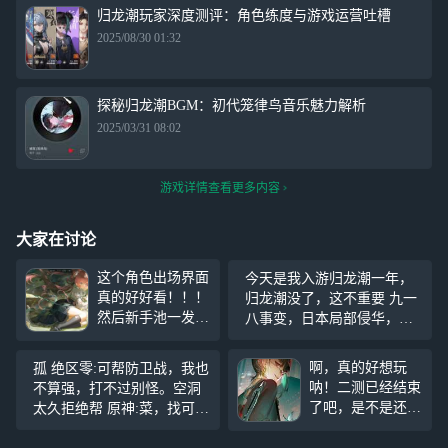
归龙潮玩家深度测评：角色练度与游戏运营吐槽
2025/08/30 01:32
探秘归龙潮BGM：初代笼律鸟音乐魅力解析
2025/03/31 08:02
游戏详情查看更多内容
大家在讨论
这个角色出场界面
今天是我入游归龙潮一年，
真的好好看！！！
归龙潮没了，这不重要 九一
然后新手池一发出
八事变，日本局部侵华，勿
金，咳咳咳咳咳，
忘国耻，牢记历史！
这游戏真好玩(((o
啊，真的好想玩
孤 绝区零:可帮防卫战，我也
(*ﾟ▽ﾟ*)o)))
#归龙
呐！二测已经结束
不算强，打不过别怪。空洞
潮#
了吧，是不是还会
太久拒绝帮 原神:菜，找可
有一个三测，三测
莉，秋风之类的去 星穹铁道:
结束才正式上线