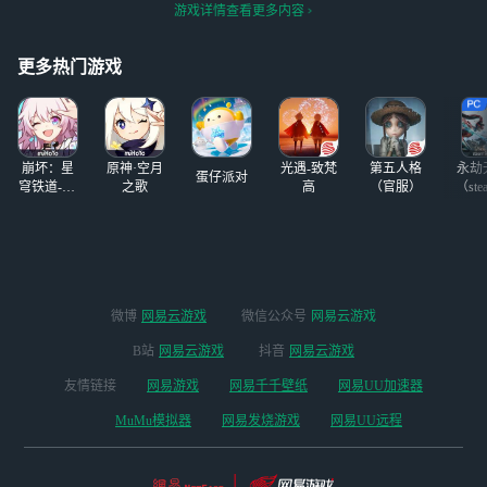
可帮扶忘却，末日，混沌，
游戏详情查看更多内容
吧，那有人能告诉
宇宙除外 归龙潮:可帮扶跑酷
我（推测出来公测
等，不过我也不算很强 以上
什么时候嘛），真
更多热门游戏
帮扶别来装，吹有
的我看了官方的视
频，越看越想玩啊
～#归龙潮
崩坏：星
原神·空月
光遇-致梵
第五人格
永劫
蛋仔派对
穹铁道-4.4
之歌
高
（官服）
（ste
版本
微博
网易云游戏
微信公众号
网易云游戏
B站
网易云游戏
抖音
网易云游戏
友情链接
网易游戏
网易千千壁纸
网易UU加速器
MuMu模拟器
网易发烧游戏
网易UU远程