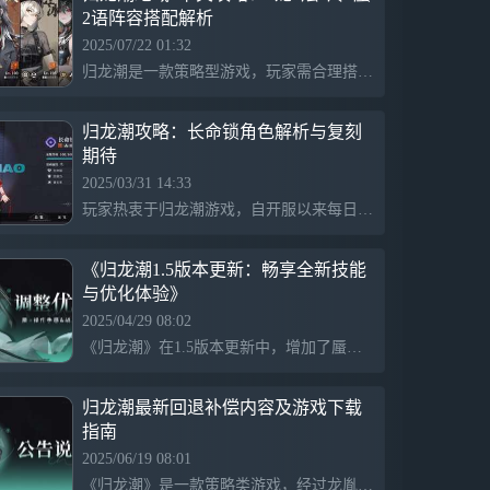
2语阵容搭配解析
职位要求：
■统筹电影拍摄工作，培养你的“剧组”班
2025/07/22 01:32
底；
归龙潮是一款策略型游戏，玩家需合理搭配角色和技能应对各种挑战。游戏中需要合理利用烬、蜃、龙女等角色的技能，注意卡绝域和充能，避免高伤害。前期策略依靠导演语冰持续推进，后期通过角色搭配提升战斗力，实现逐步突破，整体玩法强调资源管理和战术布局。
■思维敏捷，调度指挥成员，擅长给“演员”
压力；
■胆大心细，敢于实地取景，探索九座街
归龙潮攻略：长命锁角色解析与复刻
区，挑选最佳拍摄场地；
期待
■处变不惊，当光怪陆离的怪奇现象出现在
2025/03/31 14:33
你的眼前，该怎么办？请放心，制片人蜃夫
玩家热衷于归龙潮游戏，自开服以来每日参与，特别喜欢角色长命锁，欣赏她的灵活性并视其为开局强力角色。玩家期待长命锁的复刻，已攒钱准备抽奖以提升她的实力。
人向您保证，这些*真的*只是特效。
■最后的最后——只有具有龙胤资质的人，
才会收到这封招聘启事。
《归龙潮1.5版本更新：畅享全新技能
“映入你龙胤之瞳中的，是真实，还是梦幻
与优化体验》
泡影般的美梦呢？
2025/04/29 08:02
加入我们吧，我很期待你用这双眼睛，见证
一切。”
《归龙潮》在1.5版本更新中，增加了蜃在施放新技能「烟锁重楼」和「梦断巫山」时的攻击力和暴击率提升，同时提升了伤害系数。咒术释放后将立即获得荧蝶并优化了普攻、咒术和连招的衔接，提供更顺畅的战斗体验。
归龙潮最新回退补偿内容及游戏下载
指南
2025/06/19 08:01
《归龙潮》是一款策略类游戏，经过龙胤“殭”平衡性调整后，官方为弥补影响，于2025年6月14日至7月14日开启回退服务，返还抽取“殭”胤的资源和养成资源，以保障玩家体验。游戏强调持续优化和玩家反馈的重要性。