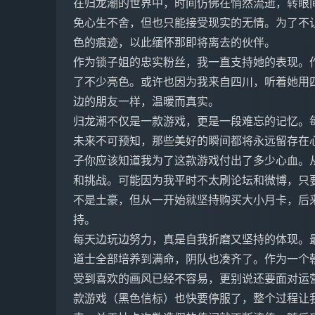
在归龙潮的世界中，时间仿佛在悄然流逝，转眼
免心生不舍，但也只能接受现实的无情。为了不
色的痕迹，以此缅怀那即将离去的伙伴。
作为锁子姐的忠实粉丝，我一直支持她的表现。作
了不少亮色。或许也因为我来自四川，听着她用
边的朋友一样，温暖而真实。
归龙潮不仅是一款游戏，更是一段难忘的记忆。
未来不可预知，那些美好的瞬间都将永远留存在
子你应该知道我为了这款游戏付出了多少心血。
和挑战。可能因为我平时不太刷论坛和微博，只
不是土豪，但从一开始就坚持购买大小月卡，后
持。
每天边玩边努力，真是自我折磨又坚持的体现。
道士全部培养到满命，阴队也凑齐了。作为一个
受到喜欢的画风已经不容易，更别说还要面对运
款游戏（黑色信标）也快要停服了，整个过程让