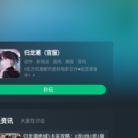
归龙潮（官服）
动作
新怪谈
国风
横版
冒险
#东方风潮都市题材电影巨作■锐意筹备
中！#
制片方：九龙城-蜃楼电影制片厂
类型：国风都市 / 复古 / 动作 / 喜剧
秒玩
招募职位：导演（你）
演职员表：编剧-光 Guang
场记-烛 Zhu
财务-长命锁 Mingsuo Chang
演员-灰/ 语冰/ 醉笙/ 星牧/ 非花……（陆续
关资讯
大家在讨论
签约中）
岗位福利：
归龙潮绝域5卡关攻略：0龙0烛1烬1蜃
五险二金/带薪出差/公司有猫/老板貌美