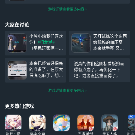
游戏详情查看更多内容
大家在讨论
小烛小烛我们喜欢
天灯试炼这个东西
你！
#归龙潮#
给我搞的血压高
（平民玩家晒一
本来就手残 又不
下）（因为是XP
让自定义键位位置
所以全都无脑拉满
和大小 我经常按
本来已经做好保底
说真的你们这图标看板娘画
力，但是潮品真的
不到跳跃和钩锁
的准备了，在原大
得有点崩了，再优化一下
不出货…尽力了）
搞了二十几把才拿
保底吃麻了，想着
吧，或者直接重画得了，想
差个锁和斋西就满
满
如果小保底不出就
长久玩下去一个游戏，一个
图鉴了，有点可惜
退游。结果一个十
好看的图标是必不可少的
游戏详情查看更多内容
连就出了。好好好
#归龙潮#
我很欣
赏你的态度，如果
更多热门游戏
下次拂云也不歪我
#归龙潮#
玩到关
服
崩坏：星
原神·空月
光遇-致梵
第五人格
永劫