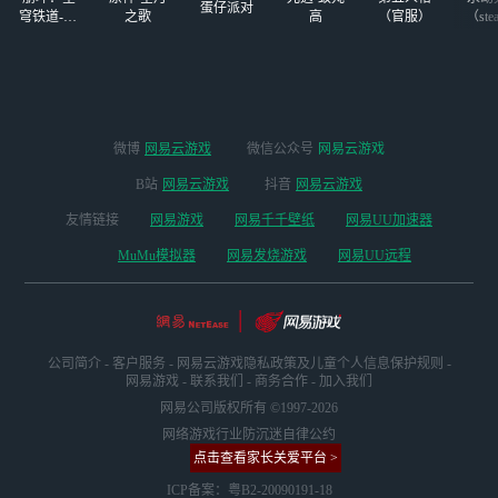
蛋仔派对
穹铁道-4.4
之歌
高
（官服）
（ste
版本
微博
网易云游戏
微信公众号
网易云游戏
B站
网易云游戏
抖音
网易云游戏
友情链接
网易游戏
网易千千壁纸
网易UU加速器
MuMu模拟器
网易发烧游戏
网易UU远程
公司简介
-
客户服务
-
网易云游戏隐私政策及儿童个人信息保护规则
-
网易游戏
-
联系我们
-
商务合作
-
加入我们
网易公司版权所有 ©1997-2026
网络游戏行业防沉迷自律公约
点击查看家长关爱平台 >
ICP备案：粤B2-20090191-18