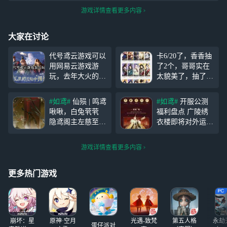
游戏详情查看更多内容
大家在讨论
代号鸢云游戏可以
卡6/20了，香香抽
用网易云游戏游
了2个，哥哥实在
玩，去年大火的女
太貌美了，抽了一
性向手游《代号
个，本来想补个二
鸢》这几天终于宣
星的，但是出了干
#如鸢#
仙殒 | 鸣鸢
#如鸢#
开服公测
布于9月26日正式
吉。马超池子跳过
啾啾，白兔茕茕
福利盘点 广陵绣
定档公测，国服版
了，准备抽令狐
隐鸢阁主左慈至今
衣楼即将对外运
本游戏名为《如
茂。求配
昏迷不醒，原因不
营，雀部向您汇报
鸢》，不过现如今
队！！！！（现有
明。 只有在宇与
开服公测福利盘
大部分玩家的手机
四星都有，就是紫
游戏详情查看更多内容
宙的缝隙，昔日的
点，助力殿下更好
内存都较为吃紧，
色的密探）
乱流中，才存有现
地建设大美广陵，
使用云游戏，就能
在的一线生机。
多彩绣衣楼。 完
更多热门游戏
够不占内存免下载
鸣鸢啾啾，白兔茕
成系列任务，就送
游玩了，那么接下
茕。嗟怀淑女，伤
符传*65加【绝密
来本文就来告诉大
痛可愈？ 穿越千
密探】杨修。 全
家代号鸢/如鸢云
载，能否拯救此
服预约奖励：使用
游戏游玩方法，港
崩坏：星
原神·空月
光遇-致梵
第五人格
永劫
预约
蛋仔派对