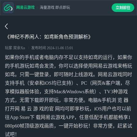
网易云游戏
海量游戏 即点即玩
立刻前往
《神纪不养闲人：如鸢新角色预测解析》
玩家 双余Xn
发布时间
2024-11-06 15:01
如果你的手机或者电脑内存不足以支持如鸢的运行，如果你
的手机游玩如鸢会发烫，你可以选择使用网易云游戏来畅玩
如鸢。只需一键登录，即可随时上线游戏。网易云游戏同时
支持手机（安卓和iOS均已支持）、PC（网页&客户端，尽
享模拟器般体验，支持Mac&Windows系统）、TV3种游戏
方式，无需下载即开即玩，非常方便。电脑&手机浏 览 器
打开网 易 云 游 戏的官 网均可即享秒玩，iOS用户也可以前
往App Store下 载网易云游戏APP，任意低配手机都能畅享1
080p60帧顶级游戏画质，一键开始秒玩！非常方便，赶紧试
试吧！