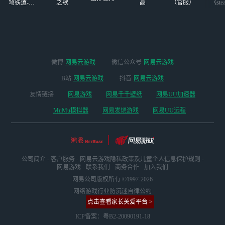
台服的老玩家也可
穹铁道-4.4
之歌
高
（官服）
（ste
版本
以使用，具体内容
请看下文介绍。
微博
网易云游戏
微信公众号
网易云游戏
B站
网易云游戏
抖音
网易云游戏
友情链接
网易游戏
网易千千壁纸
网易UU加速器
MuMu模拟器
网易发烧游戏
网易UU远程
公司简介
-
客户服务
-
网易云游戏隐私政策及儿童个人信息保护规则
-
网易游戏
-
联系我们
-
商务合作
-
加入我们
网易公司版权所有 ©1997-2026
网络游戏行业防沉迷自律公约
点击查看家长关爱平台 >
ICP备案：粤B2-20090191-18