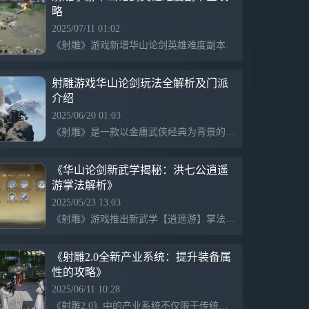
略
2025/07/11 01:02
《射雕》游戏新增华山论剑英雄难度副本，挑战东邪黄药师和北丐洪七公的绝学，强调团队合作和龙柱布局，洪七公技能强大，具备先进的战斗策略和配合要求，提升副本难度和策略性。
射雕游戏华山论剑玩法全解析及门派
介绍
2025/06/20 01:03
《射雕》是一款以金庸武侠经典为背景的游戏，重现华山论剑的传奇场景，玩家可体验五大宗师的绝世武学和经典战斗技能，如洪七公的降龙十八掌与龙脉共鸣，展现丰富的武林江湖世界。
《华山论剑新武学揭秘：洪七公逍遥
游掌法解析》
2025/05/23 13:03
《射雕》游戏推出新武学【逍遥游】掌法，该掌法源自洪七公，并在原著中以其轻盈灵动的特点著称。玩家将体验两位角色黄蓉与洪七公联手发招，展现如飞燕回旋的攻势。该掌法不仅体现了洪七公的自在精神，还融合了道家哲理【逍遥游】的无为思想，为游戏增添了独特魅力。
《射雕2.0全新产业系统：提升装备属
性的攻略》
2025/06/11 10:28
《射雕2.0》中的产业系统不仅限于传统的建设玩法，还能提升装备属性。玩家可通过NPC获取专属产业和基础房屋，并进行淬炼、匠作和种植等进阶玩法。淬炼系统允许玩家通过收集材料强化装备，显著提升属性，而种植系统则支持批量操作，提升农耕效率。