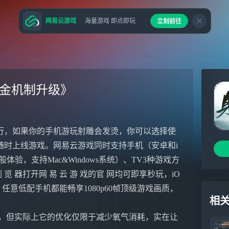
网易云游戏
海量游戏 即点即玩
立刻前往
氪金机制升级》
行，如果你的手机游玩射雕会发烫，你可以选择使
随时上线游戏。网易云游戏同时支持手机（安卓和i
验，支持Mac&Windows系统）、TV3种游戏方
 器打开网 易 云 游 戏的官 网均可即享秒玩，iO
PP，任意低配手机都能畅享1080p60帧顶级游戏画质，
相
待，但实际上它的优化仅限于减少氧气消耗，实在让