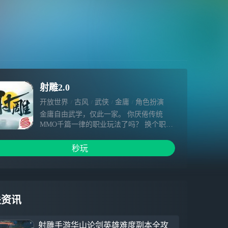
射雕2.0
开放世界
古风
武侠
金庸
角色扮演
金庸自由武学，仅此一家。 你厌倦传统
MMO千篇一律的职业玩法了吗？ 换个职业
就得从头再来；每个职业几个技能，抄攻略
最优解，容易腻？ 真·自由武学，唯有《射
秒玩
雕》！ 在《射雕》，学尽金庸经典武学，
降龙十八掌、打狗棒法、独孤九剑... 自由
搭配，无职业限制； 养成回退零损失，海
量流派自由换； 门派自由，来去自如； 更
有经典剧情、无缝大世界的金庸江湖等你探
关资讯
索； 奇遇洪七公，习得绝顶招式，成为江
湖高手。
射雕手游华山论剑英雄难度副本全攻