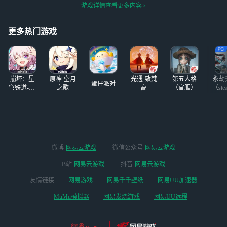
觉小王比莲莲好
#女神异闻录：夜幕魅影#
#
游戏详情查看更多内容
画。。可能是因为
女神异闻录:夜幕魅影#
#女神
我自设有好几代都
异闻录#
#女神异闻录5
是中分/侧分导致
更多热门游戏
画顺手了。。
崩坏：星
原神·空月
光遇-致梵
第五人格
永劫
蛋仔派对
穹铁道-4.4
之歌
高
（官服）
（ste
版本
微博
网易云游戏
微信公众号
网易云游戏
B站
网易云游戏
抖音
网易云游戏
友情链接
网易游戏
网易千千壁纸
网易UU加速器
MuMu模拟器
网易发烧游戏
网易UU远程