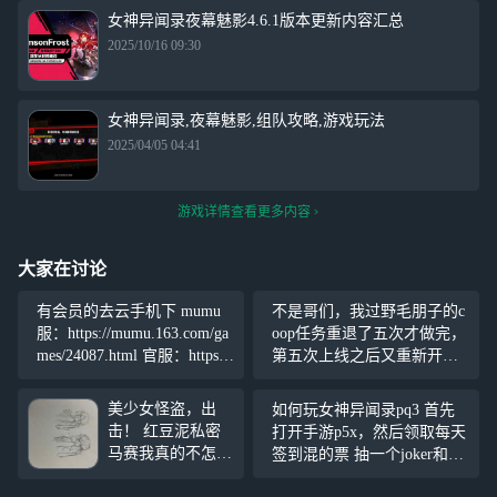
女神异闻录夜幕魅影4.6.1版本更新内容汇总
2025/10/16 09:30
女神异闻录,夜幕魅影,组队攻略,游戏玩法
2025/04/05 04:41
游戏详情查看更多内容
大家在讨论
有会员的去云手机下 mumu
不是哥们，我过野毛朋子的c
服：https://mumu.163.com/ga
oop任务重退了五次才做完，
mes/24087.html 官服：https://
第五次上线之后又重新开始
p5x.wanmei.com/m/
了，我请问一下呢，又不是
什么无限流。 再不修bug我
美少女怪盗，出
如何玩女神异闻录pq3 首先
以后都不会用网易云玩p5x，
击！ 红豆泥私密
打开手游p5x，然后领取每天
从开服到现在我在网易云里
马赛我真的不怎么
签到混的票 抽一个joker和结
遇到了多少bug我
会画莲莲。。 感
城理 再等一年抽一个鸣上悠