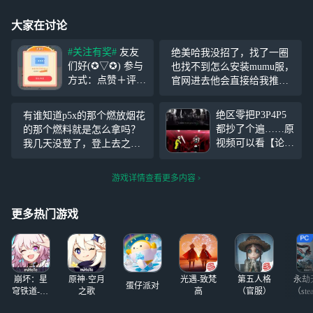
大家在讨论
#关注有奖#
友友
绝美哈我没招了，找了一圈
们好(✪▽✪) 参与
也找不到怎么安装mumu服，
方式：点赞＋评论
官网进去他会直接给我推荐O
＋关注（ios不能私
PPO渠道服的安装包，手机
的友友提前说明）
又下载不了mumu模拟器，现
绝区零把P3P4P5
有谁知道p5x的那个燃放烟花
【活动奖励】抽送
在只能回来给网易充钱了
都抄了个遍……原
的那个燃料就是怎么拿吗？
2张【手游时长1
视频可以看【论绝
我几天没登了，登上去之后
h】 我最喜欢：赞
区零制作组有多喜
有新活动，然后我这个VIP没
数最多，必得1张
欢女神异闻录-哔
了，我就没时间搞。 有没有
［手游时长1h］
游戏详情查看更多内容
哩哔哩】 https://b2
好心人可以告诉我那个燃料
最佳幸运儿：随机
3.tv/eqPV7hg
料怎么拿？
更多热门游戏
崩坏：星
原神·空月
光遇-致梵
第五人格
永劫
蛋仔派对
穹铁道-4.4
之歌
高
（官服）
（ste
版本