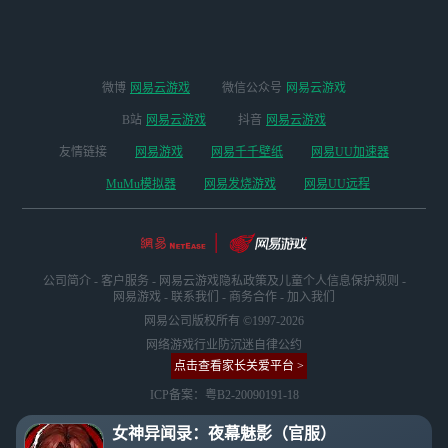
微博
网易云游戏
微信公众号
网易云游戏
B站
网易云游戏
抖音
网易云游戏
友情链接
网易游戏
网易千千壁纸
网易UU加速器
MuMu模拟器
网易发烧游戏
网易UU远程
公司简介
-
客户服务
-
网易云游戏隐私政策及儿童个人信息保护规则
-
网易游戏
-
联系我们
-
商务合作
-
加入我们
网易公司版权所有 ©1997-2026
网络游戏行业防沉迷自律公约
点击查看家长关爱平台 >
ICP备案：粤B2-20090191-18
女神异闻录：夜幕魅影（官服）