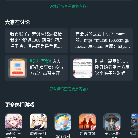
游戏详情查看更多内容
大家在讨论
我真服了，劳资网络满格给
有会员的去云手机下 mumu
我来个延迟1000 网易你药几
服：https://mumu.163.com/ga
把干啥，没来因为是手机的
mes/24087.html 官服：https://
问题结果换了手机还这样
p5x.wanmei.com/m/
#关注有奖#
友友
阿姨一路走好……
们好(✪▽✪) 参与
刚开始看到官方发
方式：点赞＋评论
这个帖子的时候，
＋关注（ios不能私
我还有点不可置
的友友提前说明）
信！没想到阿姨居
游戏详情查看更多内容
【活动奖励】抽送
然…哎 以前作为
2张【手游时长1
开服唯一的加攻解
h】 我最喜欢：赞
明，我还挺爱用她
更多热门游戏
数最多，必得1张
的 虽然有点话
［手游时长1h］
唠。我只希望官方
最佳幸运儿：随机
不要换声优了 这
样想阿姨的时候就
崩坏：星
原神·空月
光遇-致梵
第五人格
永劫
可以听一听
蛋仔派对