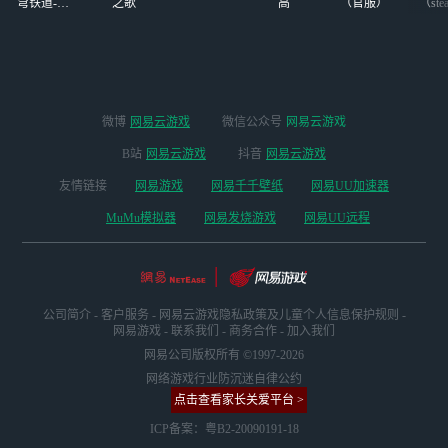
穹铁道-4.4
之歌
高
（官服）
（ste
版本
微博
网易云游戏
微信公众号
网易云游戏
B站
网易云游戏
抖音
网易云游戏
友情链接
网易游戏
网易千千壁纸
网易UU加速器
MuMu模拟器
网易发烧游戏
网易UU远程
公司简介
-
客户服务
-
网易云游戏隐私政策及儿童个人信息保护规则
-
网易游戏
-
联系我们
-
商务合作
-
加入我们
网易公司版权所有 ©1997-2026
网络游戏行业防沉迷自律公约
点击查看家长关爱平台 >
ICP备案：粤B2-20090191-18