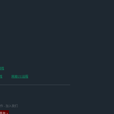
游戏
戏
网易UU远程
作
-
加入我们
台 >