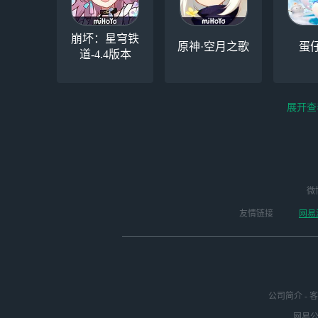
崩坏：星穹铁
原神·空月之歌
蛋
道-4.4版本
展开查
云电脑-Steam夏促
逆水寒
微
永劫无间（steam）
启动
版本
友情链接
网易
公司简介
-
客
网易公司