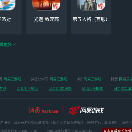
仔派对
光遇-致梵高
第五人格（官服）
看更多
手游（全新
博
网易云游戏
微信公众号
网易云游戏
B站
网易云游戏
抖音
网易云
云手机
阴阳师
开启 ）
游戏
网易千千壁纸
网易UU加速器
MuMu模拟器
网易发烧游
户服务
-
网易云游戏隐私政策及儿童个人信息保护规则
-
网易游戏
-
联系我们
-
商务合
版权所有 ©1997-2026
网络游戏行业防沉迷自律公约
点击查看家长关爱平