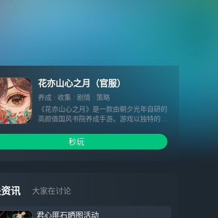
花亦山心之月（官服）
养成
收集
剧情
策略
《花亦山心之月》是一款由朝夕光年自研的
高颜值国风书院养成手游。游戏以独特的颜
彩描金画风，呈现出一个古雅华贵的东方盛
世；并特邀姜广涛、吴磊、苏尚卿等知名配
秒玩
音老师，国风音乐大师林海配乐，共同打造
沉浸的声画体验。身为花家少主的“你”将在
大景皇家书院修习成长，与世家子弟、名门
之后一同体验古代雅致的书院生活，破解朝
堂迷案，却在不知不觉间卷入世家纷争的漩
关资讯
大家在讨论
涡之中...
君心匪石晒图活动