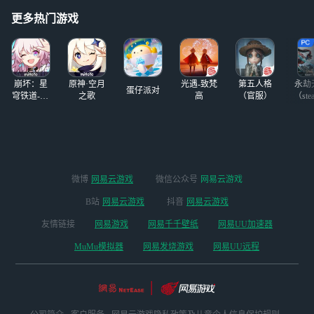
的老师不要错过我
是哥哥）
QAQ） 下面那图
更多热门游戏
是我跟别的老师互
过一次了，相信
我，我花真的会
多，因为根本没人
崩坏：星
原神·空月
光遇-致梵
第五人格
永劫
跟我
蛋仔派对
穹铁道-4.4
之歌
高
（官服）
（ste
版本
微博
网易云游戏
微信公众号
网易云游戏
B站
网易云游戏
抖音
网易云游戏
友情链接
网易游戏
网易千千壁纸
网易UU加速器
MuMu模拟器
网易发烧游戏
网易UU远程