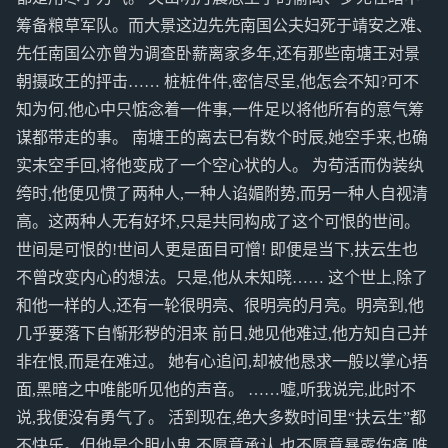
筹备粮草军队。而大景这边先先南国公夫妇死于靖安之难、
先任南国公亦曾为调查卧薪离家多年,还有那些南塘王对景
朝摄政王的抨击…… 桩桩件件,密信尽呈,他怎会不知?可不
知为何,他心中只惦念着一件事,一件足以将他所有的意气筹
谋都带走的事。 南塘王的离去已有数个时辰,她空手来,也确
实未空手回,将他变成了一个空心状的人。 为苟活而伪装纨
绔时,他便见惯了两种人,一种人谄媚附势,而另一种人自视清
高。这两种人无有好坏,只是共同构成了这个可恨的世间。
世间是可恨的!世间人更是面目可憎! 即便是当下,扶云生也
不曾改变内心的想法。只是,他从未知晓…… 这个世上,除了
和他一样的人,还有一轮很明亮、很明亮的月亮。明亮到,他
几乎要落下自惭形秽的泪来 前日,她见他难过,他方知自己并
非在恨,而是在难过。 她有心追问,却被他恳求一般以掌心捂
面,黑暗之中唯能听见他的声音。 ……嘘,听我说完,此时不
说,我便没有勇气了。 活到现在,绝大多数时间里“扶云生”都
不快乐。但他是个胆小鬼,不愿意承认,也不愿意暴露伤痛,唯