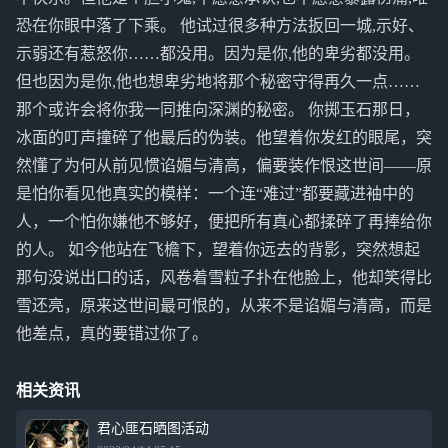
恐在你眼中落了下乘。 他试过很多种方法扳回一城,示好、
示弱还有惹怒你……都没用。因为是你,他的卑劣都没用。
但也因为是你,他也想卑劣地将那个秘密守得再久一点……
那个或许会将你我一同推向深渊的秘密。 你掷玉石那日，
冰面的叮声撞碎了他最后的伪装。他望着你发红的眼尾，突
然懂了为何从前见惯谄媚与清高，偏要装作恨这世间——原
是怕你看见他真实的模样：一个连“难过”都要藏进袖中的
人，一个怕你嫌他不够好，便把所有真心都揉碎了再捧给你
的人。 如今他站在飞檐下，望着你远去的背影，突然想起
那句没说出口的话，风卷着雪粒子扑在他脸上，他却笑得比
雪还亮，原来这世间最可恨的，从来不是谄媚与清高，而是
他差点，真的要错过你了。
相关资讯
君心匪石晒图活动