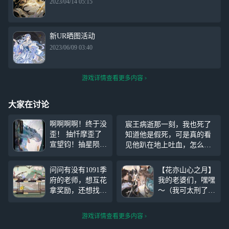
2023/04/14 05:15
新UR晒图活动
2023/06/09 03:40
游戏详情查看更多内容
大家在讨论
啊啊啊啊！终于没
宸王病逝那一刻，我也死了
歪！ 抽忏摩歪了
知道他是假死，可是真的看
宣望钧！抽星陨还
见他趴在地上吐血，怎么还
歪宣望钧！ 连着
有心情思考他是不是假死 泪
歪两次宣望钧，这
水就在那一瞬间决堤，好像
问问有没有1091季
【花亦山心之月】
次直接十抽拿下溯
我再哭大声一点，他就能好
府的老师，想互花
我的老婆们，嘿嘿
雪！太开心了！
起来 只是想着，如果可以，
拿奖励，还想找一
～（我可太刑了，
用我的腿换他的腿，用我的
个长期互花的QAQ
把哥当老婆 ）
命
（我花很多的！想
（第6张图女主对
游戏详情查看更多内容
上魅力和人气周榜
面的男主旁边的就