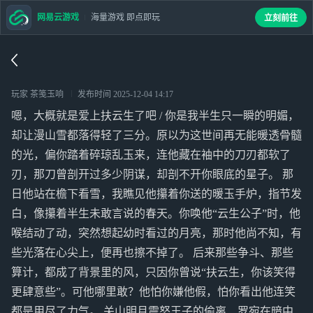
网易云游戏
海量游戏 即点即玩
立刻前往
玩家 茶笺玉响
发布时间
2025-12-04 14:17
嗯，大概就是爱上扶云生了吧 / 你是我半生只一瞬的明媚，
却让漫山雪都落得轻了三分。原以为这世间再无能暖透骨髓
的光，偏你踏着碎琼乱玉来，连他藏在袖中的刀刃都软了
刃，那刀曾剖开过多少阴谋，却剖不开你眼底的星子。 那
日他站在檐下看雪，我瞧见他攥着你送的暖玉手炉，指节发
白，像攥着半生未敢言说的春天。你唤他“云生公子”时，他
喉结动了动，突然想起幼时看过的月亮，那时他尚不知，有
些光落在心尖上，便再也擦不掉了。 后来那些争斗、那些
算计，都成了背景里的风，只因你曾说“扶云生，你该笑得
更肆意些”。可他哪里敢？他怕你嫌他假，怕你看出他连笑
都是用尽了力气。 关山明月震怒王子的偷离、罗宛在暗中