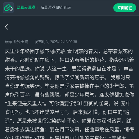
网易云游戏
海量游戏 即点即玩
立刻前往
玩家 茶笺玉响
发布时间
2025-12-13 09:38
风里少年终困于檐下/季元启 壹 明雍的春风，总带着梨花的
甜香。那时你站在廊下，袖口沾着新折的桃花，指尖还沾着
未干的墨迹。你说“人这一生，要活得逍遥自在才是”，声音
清亮得像檐角的铜铃，惊飞了梁间新筑的燕子。 我那时只
当你是句玩笑话。毕竟你是季家最被捧在手心的少年郎，笛
声能引百鸟，虽有些跳脱，却是少年意气，连太傅都笑说你
“生来便是风里人”。可你偏要学那山野间的雀鸟，说“笼中
雀再巧，也飞不出樊笼半寸”。 后来我才懂，你口中的“逍
遥”，原是未被世俗沾染的赤子心。你爱在春深时踏青，踩
着露水去溪边捞鱼；爱在月下吹箫，任曲声散在风里，惊得
萤火虫绕着你打转。你曾指着山门外的宣京说：“等我大