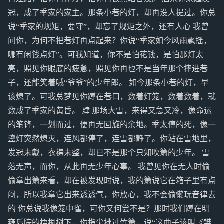
冠，成了季家的家主。那条小巷的灯，却再没人提过。你总
说“季家的规矩，要守”，却忘了规矩之外，还有人心 我曾
问你，为何不把巷灯再点起来？你说“季家如今风雨飘摇，
哪有闲钱点灯”。可我知道，你不是怕花钱，是怕那灯太
亮，照见你眼底的疲惫，照见你再也不是当年那个摔进巷
子，还能笑着喊“爷爷”的少年郎。 如今那条小巷的灯，早
该熄了。可我总梦见你蹲在巷口，数着灯笼，数着数着，就
数成了季家的黄昏。 肆 那场大雪，来得又急又冷，像命运
的笔锋，一划而过，便再无回旋的余地。季太傅的死，像一
盏灯突然熄灭，连风都停了，连雪都静了。你站在雪地里，
发冠未戴，衣襟未整，却已不是那个只知吹箫的少年。 雪
落无声，而你，从此再无少年心事。 我曾见你在无人时偷
偷拿出箫来看，却在被发现时说，我的箫说它在箱子里有点
闷，所以我拿它出来透透气，你放心，我不会偷懒玩音律去
的 你总说我像笼中雀，可你又何尝不是？那时我们蹲在明
雍后院的梧桐树下，你指尖拂过竹箫，说“这曲子该叫《樊