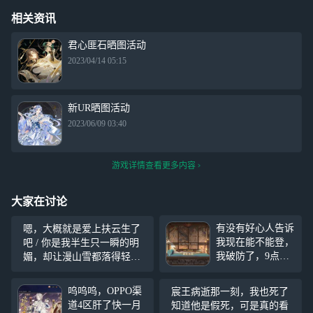
相关资讯
君心匪石晒图活动
2023/04/14 05:15
新UR晒图活动
2023/06/09 03:40
游戏详情查看更多内容
大家在讨论
有没有好心人告诉
嗯，大概就是爱上扶云生了
我现在能不能登，
吧 / 你是我半生只一瞬的明
我破防了，9点以
媚，却让漫山雪都落得轻了
后显示有，我就以
三分。原以为这世间再无能
为云已经更新了，
暖透骨髓的光，偏你踏着碎
呜呜呜，OPPO渠
宸王病逝那一刻，我也死了
结果更新了一个小
琼乱玉来，连他藏在袖中的
道4区肝了快一月
知道他是假死，可是真的看
时，进去给我显示
刀刃都软了刃，那刀曾剖开