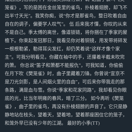
笼雀》，写的是困在金丝笼里的雀鸟，扑棱着翅膀，却飞不
出半寸天光”。我笑你痴，说“你才是那雀鸟，整日吹着自由
自在的调子，偏要学人叹气”。 伍 后来我才懂，你叹的从来
不是自己。季太傅的离世，像道锁链，将你捆在了季家的屋
檐下。你束起发冠那日，我看见你对着铜镜，用发带将碎发
一根根勒紧，勒得耳尖发红，却仍笑着说“这样才像个家
主”。可我分明看见，你藏在袖中的手，还攥着半截未吹完
的箫。 你总说“笛子和箫都不能报仇”，可我知道，你偷偷
在月下吹《樊笼雀》时，曲子里藏着刀锋。你曾说“宣京不
是刀光剑影，是人间烟火里的自由”，可后来你带我走的那
条路，满是血与雪。你说“季家和花家同路”，我却看见你眼
底的光，比当年明雍的春风，暗了三分。 如今再听《樊笼
雀》，曲子里的雀鸟，再没有扑棱翅膀的声音了。它只是静
静地站在枝头，望着天，望着地，望着那座困住它的笼子，
和笼外早已没有少年的江湖。 最好的小季(TT)