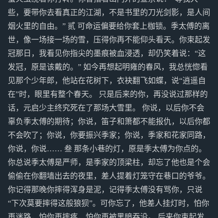
些，要带你去看真正的江湖，不是书里的刀光剑影，是人间
烟火里的自由。” 贰 可命运偏要给你套上枷锁。季太傅的离
世，像一场接一场的雪，压得你再不能仰头看天。你束起发
冠那日，我看见你指尖的墨痕被血浸透，却仍笑着说：“这
发冠，原是该戴的。” 如今再想起明雍的春风，我总恍惚看
见那个少年郎，他站在花树下，衣袂翻飞如蝶，说“逍遥自
在”时，眼里有整个春天。 只是后来的你，再没说过那样的
话，元启少主终究死在了那场大雪里。 你说，以后你不会
辜负季太傅的期待；你说，笛子和箫都不能报仇，以后你都
不会吹了；你说，你要振兴季家；你说，季家和花家同路，
你说，你说…… 叁 那条小巷的灯，原是季太傅为你点的。
你总说季太傅是严师，是季家的顶梁柱，却忘了他也是个会
偷偷在你翻墙出去的夜里，差人提着灯笼守在巷口的爷爷。
你记得那晚你摔得浑身是泥，记得季太傅没有骂你，只说
“下次莫要摔得这般狼狈”。可你忘了，他差人挂灯时，怕你
再迷路，怕你再摔疼，怕你再被黑暗吞没。 后来你束起发