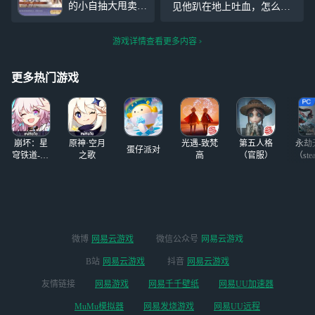
的小自抽大甩卖了
见他趴在地上吐血，怎么还
没有更新，现在显
过多少阴谋，却剖不开你眼
QAQ，可换绑，我
有心情思考他是不是假死 泪
示了应该已经更新
底的
主要闲的QWQ，
水就在那一瞬间决堤，好像
好了，所以有没有
游戏详情查看更多内容
如果有小萌新不懂
我再哭大声一点，他就能好
人告诉我能不能登
的也可问我^v^，
起来 只是想着，如果可以，
我闲的肯定在能力
更多热门游戏
用我的腿换他的腿，用我的
范围回答QWQ
命
崩坏：星
原神·空月
光遇-致梵
第五人格
永劫
蛋仔派对
穹铁道-4.4
之歌
高
（官服）
（ste
版本
微博
网易云游戏
微信公众号
网易云游戏
B站
网易云游戏
抖音
网易云游戏
友情链接
网易游戏
网易千千壁纸
网易UU加速器
MuMu模拟器
网易发烧游戏
网易UU远程