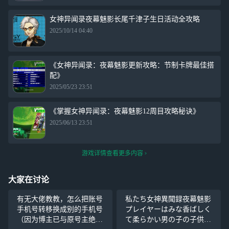
女神异闻录夜幕魅影长尾千津子生日活动全攻略
2025/10/14 04:40
《女神异闻录：夜幕魅影更新攻略：节制卡牌最佳搭
配》
2025/05/23 23:51
《掌握女神异闻录：夜幕魅影12周目攻略秘诀》
2025/06/13 23:51
游戏详情查看更多内容
大家在讨论
有无大佬教教，怎么把账号
私たち女神異聞録夜幕魅影
手机号转移换成别的手机号
プレイヤーはみな香ばしく
（因为博主已与原号主绝
て柔らかい男の子の子供