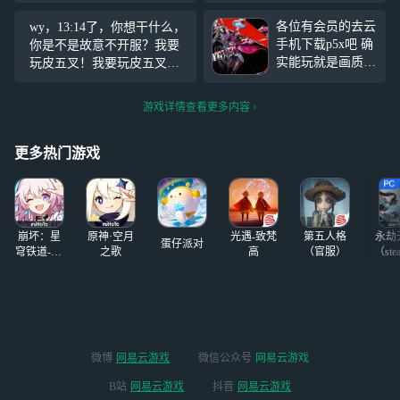
交，此号留下的是她的手机
で、触ると泣いたりつまん
号，博主现在犯恶心）博主
だりすると鳴いたり、甘え
各位有会员的去云
wy，13:14了，你想干什么，
只想好好保存珍贵的账号资
たりするタイプです。網易
手机下载p5x吧 确
你是不是故意不开服？我要
料，喜爱的两三款游戏 顺便
君はどうして私たちの天殺
实能玩就是画质有
玩皮五叉！我要玩皮五叉！
说下，谁想吃原号主的瓜，
にこんなことをしたのか。
点低 有点模糊而
我要玩皮五叉！我要玩皮五
早上醒来
已https://mumu.16
叉！我要玩皮五叉！
游戏详情查看更多内容
3.com/games/2408
7.html（这个链接
是p5xmu服）
#女
更多热门游戏
神异闻录：夜幕魅
影#
崩坏：星
原神·空月
光遇-致梵
第五人格
永劫
蛋仔派对
穹铁道-4.4
之歌
高
（官服）
（ste
版本
微博
网易云游戏
微信公众号
网易云游戏
B站
网易云游戏
抖音
网易云游戏