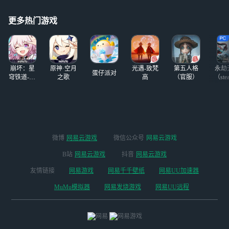
死！玩原神就是
rce RTX 4070 Ti显
卡的云电脑服务，
更多热门游戏
旨在为用户带来前
所未有的沉浸式游
戏享受。
崩坏：星
原神·空月
光遇-致梵
第五人格
永劫
蛋仔派对
穹铁道-4.4
之歌
高
（官服）
（ste
版本
微博
网易云游戏
微信公众号
网易云游戏
B站
网易云游戏
抖音
网易云游戏
友情链接
网易游戏
网易千千壁纸
网易UU加速器
MuMu模拟器
网易发烧游戏
网易UU远程