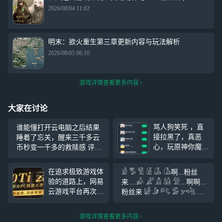
2026/08/04 11:02
明末：欲火重生第三章更新内容与玩法解析
2026/08/05 06:10
游戏详情查看更多内容
大家在讨论
骂人狗笑死 ，直
谁能懂打开云电脑之后结果
接拉黑了，真恶
睡着了忘关，醒来三千多云
心，玩原神你魔怔
币秒变一千多的救赎感 评
了吗？，天天玩原
价：我的云币啊啊啊啊啊啊
神魔证人急了急了
（/TДT)/
在追求极致游戏体
𓀂 𓀄 𓀅 𓀆 𓀇 𓀈啊...粉丝
急了急了，笑死，
验的道路上，网易
来....𓀉 𓀊 𓀋 𓀌 𓀍...啊啊...
乐子，急了急了急
云游戏平台再次迈
粉丝来 𓀎 𓀏 𓀐 𓀑 𓀒𓀓 𓀔
了急了急了，笑死
出坚实步伐，正式
𓀕 𓀖 𓀗啊啊....粉丝从四面八
了 ，玩原神的魔
宣布即将推出搭载
方来... 听我说 谢谢你 因为有
怔了人， ，笑
游戏详情查看更多内容
顶级NVIDIA GeFo
你 温暖了四季