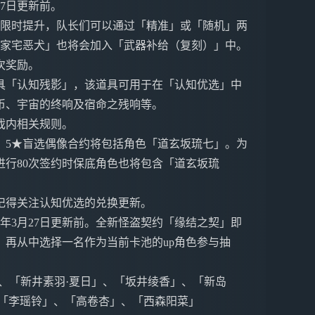
27日更新前。
将限时提升，队长们可以通过「精准」或「随机」两
「家宅恶犬」也将会加入「武器补给（复刻）」中。
次奖励。
具「认知残影」，该道具可用于在「认知优选」中
币、宇宙的终响及宿命之残响等。
戏内相关规则。
，5★盲选偶像合约将包括角色「道玄坂琉七」。为
行80次签约时保底角色也将包含「道玄坂琉
记得关注认知优选的兑换更新。
25年3月27日更新前。全新怪盗契约「缘结之契」即
再从中选择一名作为当前卡池的up角色参与抽
、「新井素羽·夏日」、「坂井绫香」、「新岛
、「李瑶铃」、「高卷杏」、「西森阳菜」