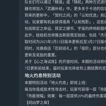
队长们可以通过「精准」或「随机」两种方式进
器也将加入「武器补给」中。更多关于卡池的信
到来的更新中，「契约之间」的「认知优选」商
动，玩家都有机会获得道具「认知残影」，这些
包括既定之命运、既定之硬币、宇宙的终响和宿
此外，娃娃机也将推出新款限定娃娃，包括「杰
取时间为2025年2月13日版本更新后至3月27日
同时，兑换商店「厄抑巡礼」的「极阶」部分也
更新及奖励的重置。
关于【心之海试炼】的开放时间，本期的活动将在20
7日更新前结束，届时玩家也将收到上期结算的
地火灼息特别活动
本期特别活动「地火灼息」即将上线：
每当你造成技术性攻击时，玩家可获得一层「热
「热能增幅」效果：每一层提供20%的最终伤害
【阏凶梦之扉】