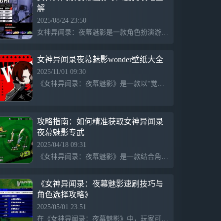
解
玩家在游戏中化身高中生，白天上学，放学
后穿梭于异世界中，锁定那些暴走的欲望，
2025/08/24 23:50
让这些“魅影”们统统忏悔改心！
女神异闻录：夜幕魅影是一款角色扮演游戏，玩家通过完成任务和寻人委托探索游戏世界。寻人委托需按提示寻找线索，中途退游后可继续进行。部分任务可能涉及限定活动或时间限制。在桐叶购物中心未找到失踪者可能需要等待特殊事件或结合其他线索进行搜寻。
女神异闻录夜幕魅影wonder壁纸大全
2025/11/01 09:30
《女神异闻录：夜幕魅影》是一款以“觉醒你的另一面”为主题的游戏，拥有丰富的壁纸和官方社交平台，提供多种交流渠道，结合神秘和青年文化元素，展现个性化的角色与故事。
攻略指南：如何精准获取女神异闻录
夜幕魅影专武
2025/04/18 09:31
《女神异闻录：夜幕魅影》是一款结合角色扮演和策略元素的游戏，玩家通过抽卡系统获得角色和武器。游戏设有专武抽取机制，玩家可能面临抽取时的歪卡风险，需谨慎决策以优化资源获取和角色发展。
《女神异闻录：夜幕魅影速刷技巧与
角色选择攻略》
2025/05/01 23:51
在《女神异闻录：夜幕魅影》中，玩家可以通过击败6层boss开启新周目，初期消耗30意志获得大阿尔卡纳牌，激活美波并刷取魔术师以积累银币，调出关键技能如危机意识和成长加速。开局选择队友时需慎重，低周目可选择池波，高周目则选加纳骏。建议初期选择月亮或女教皇以增强输出，而力量和命运可视情况添加，避免选战车以免影响战斗节奏。