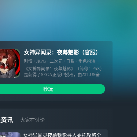
女神异闻录：夜幕魅影（官服）
剧情
JRPG
二次元
日系
角色扮演
《女神异闻录：夜幕魅影》（简称：P5X）
是获得了SEGA正版IP授权，由ATLUS全面
监修深度参与，完美世界游戏倾力打造的
《女神异闻录5》（简称：P5）IP系列首款
秒玩
手游。
本作基于P5的世界观设定展开故事，在深
度还原原作潮酷炫风格的基础上，由全新角
色和全新剧情带来全新的精彩体验！
本作在忠实继承原作“日式学生体验+异世界
关资讯
大家在讨论
冒险体验”双循环核心玩法的前提下，为用
户提供精心P5式全新“回合制战斗+角色扮
女神异闻录夜幕魅影寻人委托攻略全
演”的游戏体验。