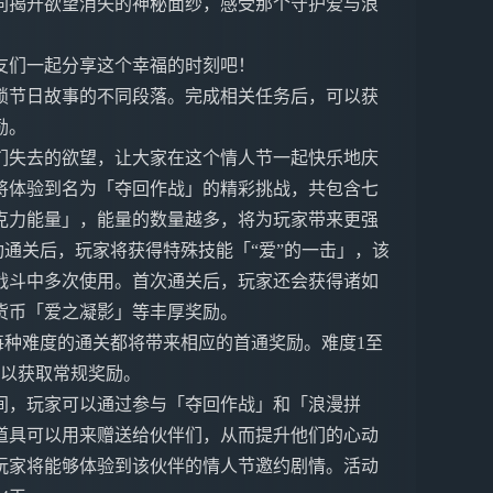
同揭开欲望消失的神秘面纱，感受那个守护爱与浪
友们一起分享这个幸福的时刻吧！
锁节日故事的不同段落。完成相关任务后，可以获
励。
们失去的欲望，让大家在这个情人节一起快乐地庆
将体验到名为「夺回作战」的精彩挑战，共包含七
克力能量」，能量的数量越多，将为玩家带来更强
功通关后，玩家将获得特殊技能「“爱”的一击」，该
战斗中多次使用。首次通关后，玩家还会获得诸如
货币「爱之凝影」等丰厚奖励。
，每种难度的通关都将带来相应的首通奖励。难度1至
，以获取常规奖励。
间，玩家可以通过参与「夺回作战」和「浪漫拼
道具可以用来赠送给伙伴们，从而提升他们的心动
玩家将能够体验到该伙伴的情人节邀约剧情。活动