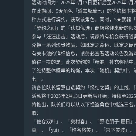
活动时间为：2025年2月13日更新后至2025年2月
在此期间，5★角色「道玄坂琉七」的签约概率
种方式进行契约，获取该角色。同时，5★武器
「契约之间」的「认知优选」商店将迎来新的限
参与「汪汪出击」活动后，玩家将有机会获得道
兑换一系列珍贵物品，如既定之命运、既定之硬
有关卡池的详细信息，请务必查看活动公告及游
值得一提的是，此次契约的「精准」补充奖励中
了维持整体概率的均衡，本次「随机」契约中，进
七」。
请各位队长留意自选契约「缘结之契」的上线，
活动将于2025年2月13日更新后开始，持续至20
将推出，队长们可以从以下怪盗角色中挑选三名，
取：
「佐仓双叶」、「奥村春」、「野毛朋子·夏日」
真」、「yui」、「椎名悠美」、「宫下美波」