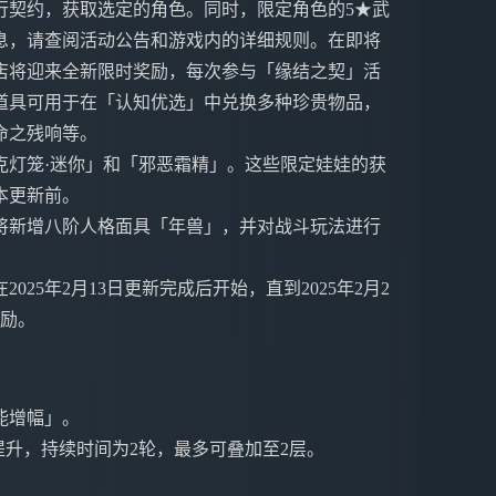
行契约，获取选定的角色。同时，限定角色的5★武
息，请查阅活动公告和游戏内的详细规则。在即将
店将迎来全新限时奖励，每次参与「缘结之契」活
道具可用于在「认知优选」中兑换多种珍贵物品，
命之残响等。
克灯笼·迷你」和「邪恶霜精」。这些限定娃娃的获
版本更新前。
将新增八阶人格面具「年兽」，并对战斗玩法进行
25年2月13日更新完成后开始，直到2025年2月2
奖励。
能增幅」。
提升，持续时间为2轮，最多可叠加至2层。