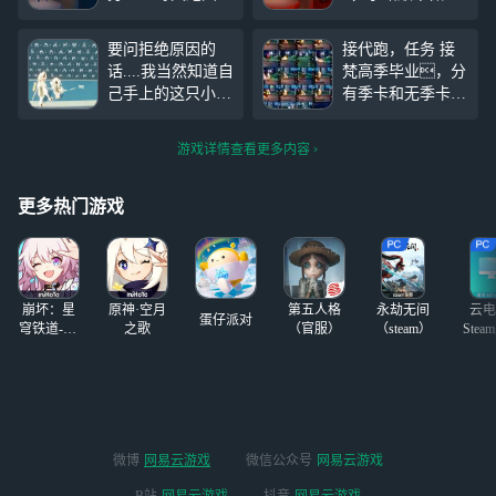
每日任务 可以做
下就好，活动有做
的: 1.加好友但要
一下，消耗品不要
要问拒绝原因的
接代跑，任务 接
备注 2.用蜡烛但要
动不要毁号不要毁
话....我当然知道自
梵高季毕业，分
和我说 不能做的:
号!其他没啥要求
己手上的这只小光
有季卡和无季卡
1.把账号弄封或者
了详细衣柜看评论
崽被当场“盒”了一
不会动号的东西，
禁言 2.用蜡烛不和
区
#光遇狂欢季#
下，只是体面地没
遇到好友会说不是
我说 有违背的直
游戏详情查看更多内容
拆穿而已。忍着没
本人 全程录像，
接挂网上
骂人已是上限，其
也可牵手 可先付
他的当然免谈。
定金，安官vivo 有
更多热门游戏
信誉图，要是有板
板考虑我的话会多
送哒
崩坏：星
原神·空月
第五人格
永劫无间
云电
蛋仔派对
穹铁道-4.4
之歌
（官服）
（steam）
Stea
版本
启
微博
网易云游戏
微信公众号
网易云游戏