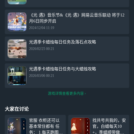
《光·遇》音乐节&《光·遇》网易云音乐联动 将于12
月6日同步开启
2024/12/04 11:19
光遇季卡蜡烛每日任务及落石点攻略
2026/02/25 00:21
光遇季卡蜡烛每日任务与大蜡烛攻略
2026/03/06 00:21
游戏详情查看更多内容
大家在讨论
官服 衣柜还可以
找共号共我的，安
基本常住都有 任
官，白蜡每天10
务： 1.每天跑图 2.
+，季蜡顺带做一