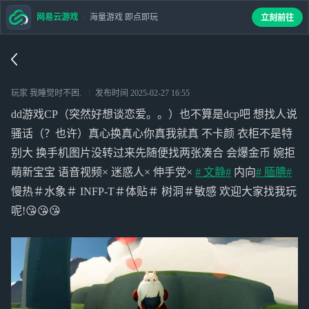
网易云游戏
海量游戏 即点即玩
立刻前往
玩家 我睡觉时不困.
发布时间
2025-02-27 16:55
dd游戏CP（突然好想谈恋爱。。）也不算是dcp吧 想找人说
骚话（？也许）真心换真心你真我就真 不卡颜 衣柜不是特
别大 换手机图片没转过来先随便找两张凑合 会爆金币 婉拒
萌新宝宝 语音视频× 迷惑人× 伸手党×
# 文静#
内向
# 腼腆#
慢热＃水象＃ INFP-T＃体贴＃ 树洞＃敏感 欢迎大家找我玩
呢!😘😘😘