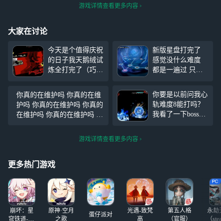
游戏详情查看更多内容
大家在讨论
今天是个值得庆祝
新版星盘打完了
的日子我天鹅绒试
感觉没什么难度
炼全打完了（巧匠
都是一遍过 只要
没满星剩下全满星
你是0+0 有一点练
了） 今天也80级
度，基本就能过这
你要是以前问我心
你真的在维护吗 你真的在维
了（满勤） 坐等
个星盘 那些说星
轨难度8能打吗？
护吗 你真的在维护吗 你真的
下个宫殿更新 #女
盘过不去的，基本
我看了一下boss全
在维护吗 你真的在维护吗 你
神异闻录：夜幕魅
都是没抽到版本t0
100多级。我去！
真的在维护吗 你最好不是挂
影
的 或者新手什么
这怎么打？这完全
着维护不干事
的 但是有一说一
游戏详情查看更多内容
平民都不能碰的！
这个扫码策划 比
直到今天我闲来无
星盘更恶心的存在
事打了一下这个黄
更多热门游戏
龙（心轨四大出生
中最弱的一个）一
回合直接秒了，他
甚至连增援都没叫
崩坏：星
原神·空月
光遇-致梵
第五人格
永劫
出
蛋仔派对
穹铁道-4.4
之歌
高
（官服）
（ste