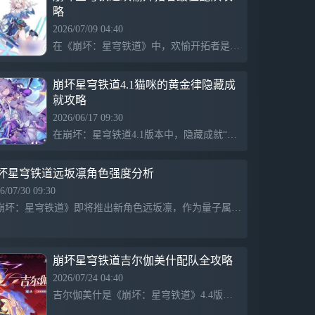
略
—— 支离此身，千冶成刃…会铸就何种答
案？ 【全新光锥】 全新限定5星光锥「灼
2026/07/09 04:40
尽炼狱的新骸（虚无）」，可通过光锥活动
在《崩坏：星穹铁道》中，欢愉开拓者是一名兼具输出和辅助能力的角色，适合与桑博和娜塔莎等角色配队。桑博可对敌人施加风属性伤害并禁锢敌人，增强控制效果；而娜塔莎则能稳定队伍的生命值，保证欢愉开拓者持续输出。与虎克搭配则形成冰火属性组合，有效打破敌人抗性，提升整体伤害能力。
跃迁「流光定影•灼尽炼狱的新骸」获得。
【全新场景】 「渡画泉隐」 「画中世界」
与现实的交界。从这里开始，幻造种将告别
崩坏星穹铁道4.1猫咪的黄金律隐藏成
现实，遁入画中，在整理跨越百年的经历与
就攻略
故事后，了却尘缘。 【全新活动】 「像素
2026/06/17 09:30
飞机大乱斗」 经典游戏重返乐园天际，
在崩坏：星穹铁道4.1版本中，隐藏成就“猫咪的黄金律”引起了玩家的关注。完成该成就需先解锁大部分主要剧情和区域，并提升队伍角色的等级和装备。前往特定地图区域，寻找神秘猫咪NPC及独特标记，靠近触发点将出现特殊剧情，标志着成就挑战的开始。
「像素飞机」再度启航。在九十九架战机的
激烈厮杀中，唯有最后的赢家才能夺取制空
权…定制你的最强战机，运筹制胜策略，冲
坏星穹铁道远坂凛角色强度分析
破重重弹幕突围而出吧！ 「巡星之礼」 活
6/07/30 09:30
动期间，每日登录游戏即可获得签到奖励。
《崩坏：星穹铁道》即将推出新角色远坂凛，作为量子属性的智识命途角色，具有独特的战斗机制。她的普攻使用八极拳，提供单体量子伤害，而战技“宝石剑泽尔里奇”可在达到能量阈值后升级，支持群体伤害和随机敌人追击。这种机制使战技点与输出资源高效转化，引发玩家对抽取她的策略思考。
完成7日签到累计可领取星轨专票*10！
「尘灵游乐园」 流行风尚瞬息万变，星铁
FES也迎来焕新契机。合理规划动线，巧妙
布置设施，在画中世界为尘灵们建造专属游
崩坏星穹铁道吉尔伽美什配队全攻略
乐园吧！你的创想将成为展区优化的绝佳灵
2026/07/24 04:40
感。 「淬锋之礼」 活动期间，通过跃迁获
取「千冶•刃」后，即可在「淬锋之礼」或
吉尔伽美什是《崩坏：星穹铁道》4.4版本的限定五星角色，具备雷属性和毁灭命途，人称英雄王，活动期间可免费领取。其搭配建议包括与saber和千冶·刃组合，以提高伤害和生存能力，适合治疗型生存位。此外，吉尔伽美什与不死途和千冶·刃的组合也非常有效，能够实现高伤害输出和技能联动。
「我身即刃」角色活动跃迁界面中领取开拓