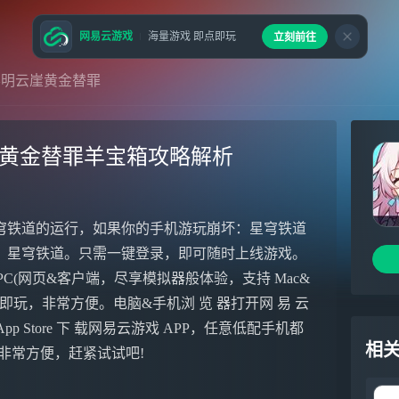
网易云游戏
海量游戏 即点即玩
立刻前往
黎明云崖黄金替罪
崖黄金替罪羊宝箱攻略解析
穹铁道的运行，如果你的手机游玩崩坏：星穹铁道
：星穹铁道。只需一键登录，即可随时上线游戏。
PC(网页&客户端，尽享模拟器般体验，支持 Mac&
即开即玩，非常方便。电脑&手机浏 览 器打开网 易 云
p Store 下 载网易云游戏 APP，任意低配手机都
相
玩!非常方便，赶紧试试吧!