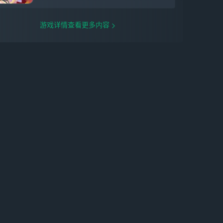
穿搭-背部「彼岸业火」。 【玩法更新】
4.3版本起更新的「逐光捡金」玩法将新增
「星启模式」，可在挑战各玩法的最高难度
游戏详情查看更多内容
时选择开启。「星启模式」下需组建三支队
伍分别挑战三个关卡，各关卡支持单独重新
挑战。通关每项玩法「星启模式」获得「棱
彩星」后还可获得额外星琼等奖励。详情请
见游戏内说明。 ※其他更新内容详情见游
戏内公告。