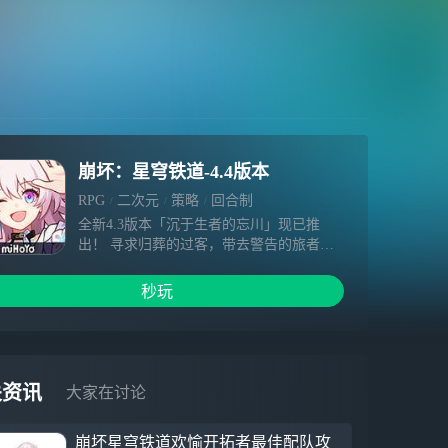
崩坏：星穹铁道-4.4版本
RPG
二次元
策略
回合制
全新4.3版本「沉于生者的忘川」现已推
出！ 寻求归葬的过客，带去警告的旅者，
人们前往流淌古老忘川的画中尽头，目睹过
往的悲喜从中浮现…… 【全新剧情】 开拓
秒玩
任务「二相乐园」-「沉于生者的忘川」
【全新角色】 全新限定5星角色「千冶•刃
（虚无•火）」，可通过角色活动跃迁「我
身即刃」获得。 「千冶•刃」 「我记得你。
岁月锤炼，我们都变得更为锋利，但你还是
关资讯
大家在讨论
你，我也还是我。」 身如春木，心若死
灰，指尖仍留工匠的火星。 累世宿怨再度
崩坏星穹铁道欢愉开拓者最佳配队攻
点燃，他许诺将自己与神明一同送往彼岸