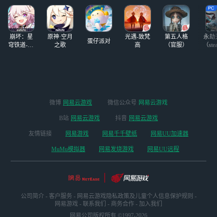
没垫十连双金而且
都没歪！！ 橘福
福专武3发
出！！！
崩坏：星
原神·空月
光遇-致梵
第五人格
永劫
蛋仔派对
穹铁道-4.4
之歌
高
（官服）
（ste
版本
微博
网易云游戏
微信公众号
网易云游戏
B站
网易云游戏
抖音
网易云游戏
友情链接
网易游戏
网易千千壁纸
网易UU加速器
MuMu模拟器
网易发烧游戏
网易UU远程
公司简介
-
客户服务
-
网易云游戏隐私政策及儿童个人信息保护规则
-
网易游戏
-
联系我们
-
商务合作
-
加入我们
网易公司版权所有 ©1997-2026