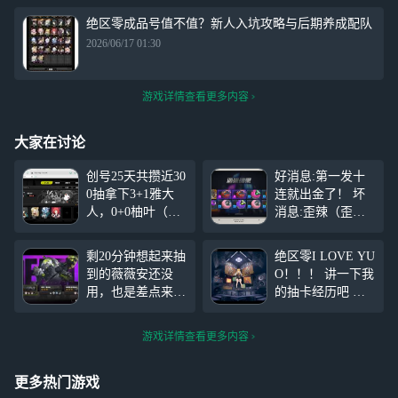
绝区零成品号值不值？新人入坑攻略与后期养成配队
2026/06/17 01:30
游戏详情查看更多内容
大家在讨论
创号25天共攒近30
好消息:第一发十
0抽拿下3+1雅大
连就出金了！ 坏
人，0+0柚叶（虽
消息:歪辣（歪到
然这是之前给雨果
硫磺石了） 好消
大人准备的），歪
息:第三十发又出
剩20分钟想起来抽
绝区零I LOVE YU
了十一号与猫又都
金了！ 最后统计1
到的薇薇安还没
O！！！ 讲一下我
是20抽提前金。第
00抽，给雅补了个
用，也是差点来不
的抽卡经历吧 小
一次运气这么好~
专武，又因为被柚
及了 ，不过新危
号常驻池十连双金
叶的美貌勾引到，
局这个庞培我是用
中号凯撒池专武十
遂抽之 话说柚叶
游戏详情查看更多内容
伊芙还是简薇薇安
发出 大号星见雅1
除了专武以外还有
啊，都有好buff好
40发出2个（正
什么下位替代？
纠结
常） 然后武器池
更多热门游戏