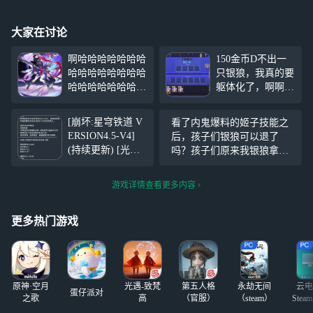
大家在讨论
啊哈哈哈哈哈哈哈
150金币D不出一
哈哈哈哈哈哈哈哈
只银狼，我真的要
哈哈哈哈哈哈哈哈
躯体化了，啊啊
哈哈哈哈哈哈哈哈
啊，我死了，我上
哈哈哈哈哈哈哈哈
吊了，我烧死了，
[崩坏:星穹铁道 V
看了内鬼爆料的姬子技能之
哈哈哈哈哈哈哈哈
我淹死了，我气死
ERSION4.5-V4]
后，孩子们银狼可以退了
哈哈哈哈哈哈哈哈
了，我急死了，我
(持续更新) [光锥]
吗？孩子们原来我银狼拿的
哈哈哈哈哈哈哈哈
窒息了
放个短假(欢愉•4
是大黑塔的剧本。200速度之
哈哈哈哈哈哈哈哈
星) [光锥] 向着地
人，2+1之人，没好活之人，
哈哈哈哈哈哈哈哈
游戏详情查看更多内容
平线的终点(巡猎•
要队友之人，对群坠机之
哈哈哈哈哈哈哈哈
4星) 一一一一一一
人，开什么玩笑呀？银狼
哈哈哈哈哈哈哈哈
一一一一一一一一
更多热门游戏
哈哈哈哈
一一一一一一 [更
新日志] 8月
原神·空月
光遇-致梵
第五人格
永劫无间
云电
蛋仔派对
之歌
高
（官服）
（steam）
Stea
启