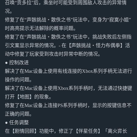
召唤“贡多拉”后，乘坐时可能受到周围敌人攻击的异常情
况。
修复了在“声骸挑战・散佚之书”玩法中，变身为“寂寞小姐”
时高亮提示无法解除的概率问题。
修复了在“声骸挑战・散佚之书”玩法中，挑战失败后左侧指
引文案显示异常的情况。- 在【声骸挑战・怪力布偶拳】活
动中修复了玩家受到攻击时异常中断的情况。
● 控制改进
解决了在Mac设备上使用有线连接的Xbox系列手柄无法进行
操作的问题。
解决了在Mac设备上使用Xbox系列手柄时，无法通过快捷键
打开【地图】的现象。
修复了在Mac设备上连接PS系列手柄时，显示的按键信息不
正确的问题。
● 任务调整
在【剧情回顾】功能中，修正了【伴星任务】「离火弈长