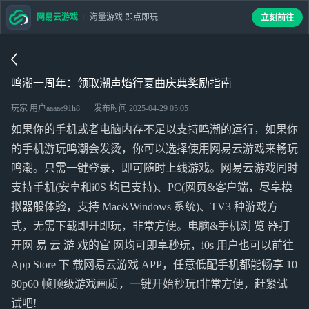
网易云游戏
海量游戏 即点即玩
立刻前往
鸣潮一周年：领取潮声焰行夏曲庆典奖励指南
玩家 用户aaaae91h8
发布时间
2025-04-29 05:05
如果你的手机或者电脑内存不足以支持鸣潮的运行，如果你
的手机游玩鸣潮会发烫，你可以选择使用网易云游戏来畅玩
鸣潮。只需一键登录，即可随时上线游戏。网易云游戏同时
支持手机(安卓和i0S 均已支持)、PC(网页&客户端，尽享模
拟器般体验，支持 Mac&Windows 系统)、TV3 种游戏方
式，无需下载即开即玩，非常方便。电脑&手机浏 览 器打
开网 易 云 游 戏的官 网均可即享秒玩，i0s 用户也可以前往
App Store 下 载网易云游戏 APP，任意低配手机都能畅享 10
80p60 帧顶级游戏画质，一键开始秒玩!非常方便，赶紧试
试吧!