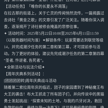
【活动任务】「唯你的长夏永不凋落」
在拉古那的街道上，关于亡灵的传闻悄然流传，一篇揭露过
去诗社「黄金之歌」的文章引发了广泛关注。随着你深入调
查，逐渐揭开了诗社被修会掩盖的悲惨往事。
✦ 活动时间：2025年5月22日10:00至2025年6月11日11:59
（以服务器时间为准）✦解锁条件：玩家需要达到联觉等级
14，并完成潮汐任务的第二章和第三幕，才可提前参与活
动。为了更好的体验，建议先完成潮汐任务的第二章第四幕
“圣者, 忤逆者, 告死者”。
✦全新活动与玩法介绍✦
【周年庆典系列活动】：
[团团团团转]周年庆典战斗活动
随着第二索拉周年庆的临近，团子的家园遭到了神秘魔王布
大王的袭击！布大王抓走了所有团子们，并向传说中的黑猫
勇士发起挑战：“探索未知的土地，与我的爪牙对决，救回
失散的伙伴，最终与我一决高下！这可是最经典的剧情，绝