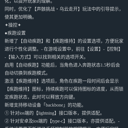
化，以提升玩家的理解。
同时，优化了【声骸挑战・乌云走开】玩法中的引导提示，
使其更加明确。
✦操控✦
●疾跑设置
新增了【自动疾跑】和【疾跑维持】的设置选项，方便玩家
进行个性化调整。- 在游戏设置中，前往【设置】-【控制】
-【输入方式】可以找到相关的选项开关。
启用【自动疾跑】功能后，当角色进入奔跑状态1.5秒后会
自动切换到疾跑模式。
激活【疾跑维持】选项后，角色在疾跑一段时间后会显示
【疾跑维持】图标，持续疾跑可以保持图标的进度，从而锁
定疾跑状态，此时可以释放方向键。
新增支持移动设备「backbone」的功能。
① 针对ios端的【lightning】接口版本，提供适配。
② 针对安卓及ios端的【type-c】接口版本，亦提供适配。-