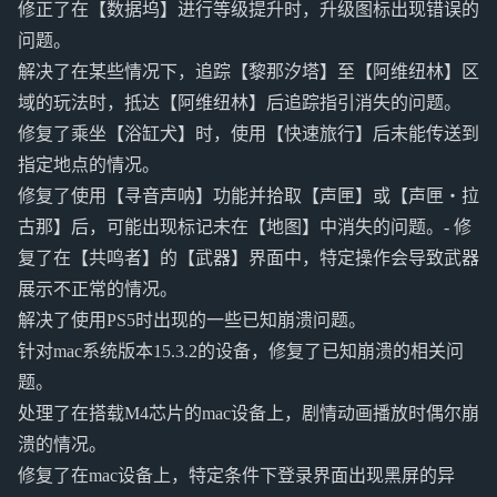
修正了在【数据坞】进行等级提升时，升级图标出现错误的
问题。
解决了在某些情况下，追踪【黎那汐塔】至【阿维纽林】区
域的玩法时，抵达【阿维纽林】后追踪指引消失的问题。
修复了乘坐【浴缸犬】时，使用【快速旅行】后未能传送到
指定地点的情况。
修复了使用【寻音声呐】功能并拾取【声匣】或【声匣・拉
古那】后，可能出现标记未在【地图】中消失的问题。- 修
复了在【共鸣者】的【武器】界面中，特定操作会导致武器
展示不正常的情况。
解决了使用PS5时出现的一些已知崩溃问题。
针对mac系统版本15.3.2的设备，修复了已知崩溃的相关问
题。
处理了在搭载M4芯片的mac设备上，剧情动画播放时偶尔崩
溃的情况。
修复了在mac设备上，特定条件下登录界面出现黑屏的异