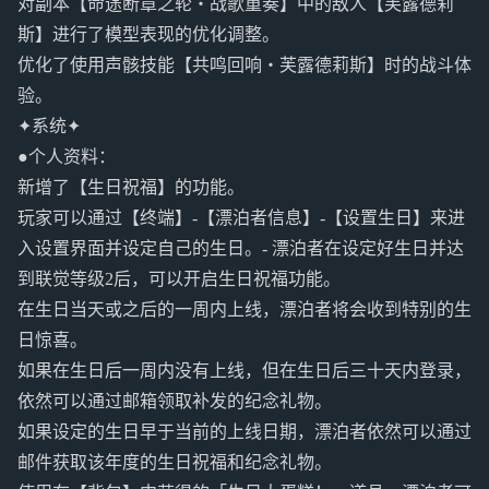
对副本【命途断章之轮・战歌重奏】中的敌人【芙露德莉
斯】进行了模型表现的优化调整。
优化了使用声骸技能【共鸣回响・芙露德莉斯】时的战斗体
验。
✦系统✦
●个人资料：
新增了【生日祝福】的功能。
玩家可以通过【终端】-【漂泊者信息】-【设置生日】来进
入设置界面并设定自己的生日。- 漂泊者在设定好生日并达
到联觉等级2后，可以开启生日祝福功能。
在生日当天或之后的一周内上线，漂泊者将会收到特别的生
日惊喜。
如果在生日后一周内没有上线，但在生日后三十天内登录，
依然可以通过邮箱领取补发的纪念礼物。
如果设定的生日早于当前的上线日期，漂泊者依然可以通过
邮件获取该年度的生日祝福和纪念礼物。