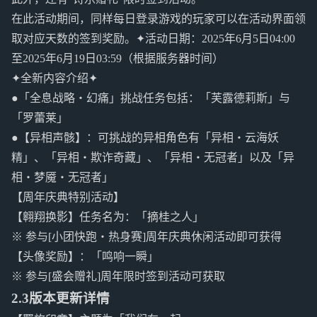
在此活动期间，同样每日登录游戏的玩家可以在活动界面领
取对应天数的签到奖励。✦活动日期：2025年6月5日04:00
至2025年6月19日03:59（根据服务器时间）
✦全新内容介绍✦
●「全息战略・幻痛」挑战任务包括：「芙露德莉斯」与
「罗蕾莱」
●【异相声骸】：可挑战的异相角色有「异相・云海妖
精」、「异相・欺诈奇藏」、「异相・无冠者」以及「异
相・梦魇・无冠者」
【周年庆典特别活动】
【翱翔换影】任务名为：「摘桂之人」
※ 参与[小团快跑・热身赛]周年庆典休闲活动即可获得
【头像奖励】：「鸣响一瞬」
※ 参与[盛会赠礼]周年限时签到活动可获取
2.3版本更新详情