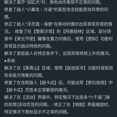
解决了离开“浴缸犬”时，角色动作表现不正常的问题。
修复了敌人“小翼龙・冷凝”的某些攻击技能音效异常的问
题。
修正了敌人“浮灵偶・海德”在移动时偶尔出现表现异常的情
况。- 修复了在【黎那汐塔】的【阿维纽林】区域，部分场
景中【荣光节使】雕像在重力切换后，使用【感知】功能时
异常显示弱点特效的问题。
解决了某些敌人在特定条件下，出现异常持续上升的情况。
●系统
解决了在【乘霄山】区域，使用【敌迹探寻】功能时误探测
到非敌方残象的问题。
修复了在击败敌人【赫卡忒】后，可能出现【索拉指南】中
【赫卡忒】页签未正常解锁的情况。
解决了在【活动】界面中，特定情况下出现多个[千道门扉
的异想]活动页签的问题。- 修正了在【地图】界面缩放时，
特定情况下图标显示不正常的问题。