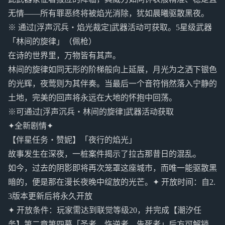
无情——所有罪恶终将被焰光消除，犹如晨曦驱散黑夜。
※ 通过[浮声沉兵・焰光裁定]武器活动可获取。5星级武器
「林间的旋律」（佩枪）
在诗的世界里，万物皆有其声。
林间的旋律如同无形的阶梯般向上延展，月光为之洒下银色
的光辉，夜莺则为其伴奏。当最后一个音符悄然落入宁静的
土地，完美的回声将永远在大地的怀抱中回荡。
※可通过[浮声沉兵・林间的旋律]武器活动获取
✦全新剧情✦
【伴星任务・赞妮】「夜行的焰光」
故事发生在深夜，一桩案件揭示了拉古那昔日的混乱。
如今，过去的阴影即将再次笼罩这座城市，而唯一能驱散黑
暗的，便是那在漫长夜晚中绽放的光芒。✦ 开放时间：自2.
3版本更新后将永久开放
✦ 开放条件：玩家需达到联觉等级20，并完成【潮汐任
务】第二章第四幕「圣者、忤逆者、告死者」后方可解锁