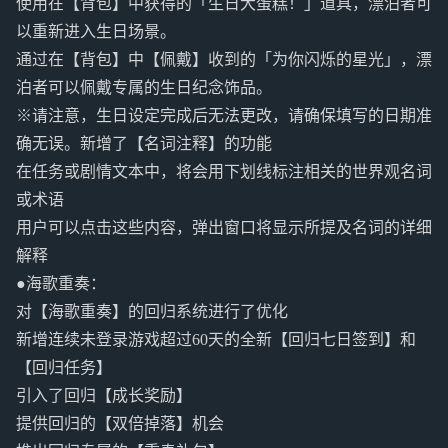
使用在【背包】中获得的「生日大蛋糕！」道具，漂泊者可
以重新进入生日场景。
通过在【背包】中【佩戴】收到的「为你闪烁的星光」，漂
泊者可以佩戴专属的生日纪念饰品。
※请注意，生日设定完成后无法更改，请确保填写的日期准
确无误。新增了【名词注释】的功能
在任务或剧情文本中，将会用下划线标注相关的世界观名词
或术语
用户可以点击这些内容，弹出窗口将显示所提及名词的详细
解释
●海歌重奏：
对【海歌重奏】的回归系统进行了优化
新增连续未登录游戏超过60天的全新【回归七日签到】和
【回归任务】
引入了回归【成长奖励】
提供回归的【双倍掉落】机会