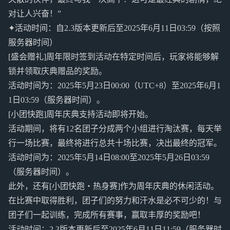
对让人兴奋！”
✦活动时间：自2.3版本更新后至2025年6月11日03:59（按照
服务器时间）
[盛会赠礼]周年限时签到活动在特定时间后，玩家将能够解
锁并领取庆典赠品的奖励。
活动时间为：2025年5月23日00:00（UTC+8）至2025年6月1
1日03:59（服务器时间）。
[小团快跑]周年庆典支持活动即将开始。
活动期间，将有12名团子分成两个小组进行淘汰赛，每天举
行一场比赛，最终将进行总共十场比赛，决出最终的冠军。
活动时间为：2025年5月14日08:00至2025年5月26日03:59
（服务器时间）。
此外，还有[小团快跑・热身赛]作为周年庆典的休闲活动。
在比赛中取得胜利，团子们的努力和汗水是必不可少的！与
团子们一起训练，完成所有赛事，赢取丰厚的奖励吧！
活动时间：2.3版本更新后至2025年6月11日11:59（服务器时