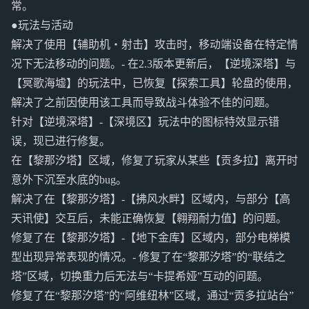
常。
●玩法与活动
解决了使用【辅助机・射击】攻击时，移动端设备在特定情
况下无法移动的问题。- 在2.3版本更新后，【逆境深塔】与
【冥歌海墟】的玩法中，已恢复【探索工具】轮盘的使用，
解决了之前因使用该工具而导致战斗体验不佳的问题。
针对【逆境深塔】-【深境区】玩法中的图标特效显示错
误，现已进行修复。
在【黎那汐塔】区域，修复了玩家从某些【贡多拉】离开时
意外下沉至水底的bug。
解决了在【黎那汐塔】-【拂风水畔】区域内，与部分【高
天讯使】交互后，未能正确恢复【翱翔耐力值】的问题。
修复了在【黎那汐塔】-【地下金库】区域内，部分电梯模
型出现异常表现的情况。- 修复了在“黎那汐塔”的“联结之
塔”区域，切换重力后无法与“卡提希娅”互动的问题。
修复了在“黎那汐塔”的“阿维纽林”区域，通过“贡多拉站台”