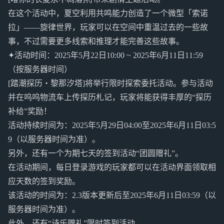
在这个活动中，夏空利用共鸣能力创造了一个微型「索诺
拉」——旋律世界，玩家可以在空间中重温过去的一些故
事，不过需要更多线索和推理才能完善这些故事。
✦活动时间：2025年5月22日10:00 ~ 2025年6月11日11:59
（按服务器时间）
[踏潮探历・黎那汐塔]将举行限时探索委托活动。参与活动
并在呜呜物流车上传探历札记，玩家将能获得丰厚的“探历
补给”奖励！
活动持续时间为：2025年5月29日04:00至2025年6月11日03:5
9（以服务器时间为准）。
另外，还有一个为期七天的签到活动“团圆赠礼”。
在活动期间，每日登录游戏的玩家都可以在活动界面领取相
应天数的签到奖励。
该活动的时间为：2.3版本更新后至2025年6月11日03:59（以
服务器时间为准）。
此外，还有“诗乐赠礼”限时签到活动。