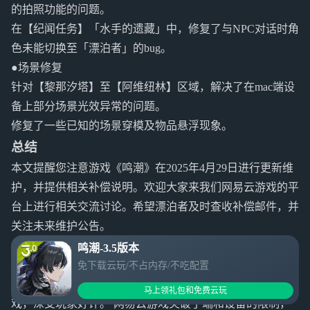
的拍照功能的问题。
在【纪闻任务】「水手的遗藏」中，修复了与NPC对话时角
色未能切换至「漂泊者」的bug。
●场景修复
针对【黎那汐塔】至【阿维纽林】区域，解决了在mac端设
备上部分场景光效异常的问题。
修复了一些已知的场景穿模及物品悬浮现象。
总结
本文提醒您注意游戏《鸣潮》在2025年4月29日进行更新维
护，并提供相关补偿说明。欢迎大家来我们网易云游戏的平
台上进行相关交流讨论。希望漂泊者及时查收补偿邮件，并
关注未来维护公告。
【关于网易云游戏】
鸣潮-3.5版本
网易云游戏可在Windows、Mac、iOS（iPhone&iPad均覆
免下载云玩/不占内存/不吃配置
盖）、安卓、TV上运行，有千款手机游戏和3A大作电脑游
马上领礼包和免费云玩
戏，深受玩家好评。 网易云游戏突破了端和设备的限制，