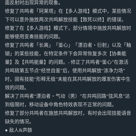
面反射时出现异常的现象。
修复了共鸣者「珂莱塔」在【多人游戏】模式中，某些情况
下可以意外施放两次共鸣解放技能【致死以终】的错误。
修复了在【多人游戏】模式下，部分情境中施放共鸣解放时
能够使用变奏技能的问题。
修复了共鸣者「长离」「鉴心」「漂泊者・衍射」以及「釉
瑚」的某些技能，在特定条件下会异常恢复多次【协奏能
量】及【共鸣能量】的问题。- 修正了共鸣者“鉴心”在激活
共鸣链第五节点“经世自鉴”后，使用共鸣解放“涤净力场”
时，固有技能“形释无极”未能在其共鸣解放的爆发伤害中生
效的问题。
解决了共鸣者“漂泊者・气动（男）”在共鸣回路“弦风息”达
到极限时，移动设备中角色特效表现不正常的问题。
修复了部分共鸣者在施放共鸣解放时，有时会出现技能语音
缺失的情况。
● 敌人&声骸