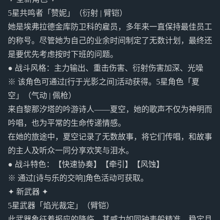
5星共鸣者「赞妮」（衍射 | 臂铠）
她是埃弗拉德金库防卫科的雇员，多年来一直保持最佳员工
的称号。尽管她为自己的业余时间制定了无数计划，最终还
是要优先考虑按时下班的问题。
● 战斗风格：主力输出、重击伤害、衍射伤害加深、光噪
※ 该角色可通过[行于光影之间]活动获得。5星角色「夏
空」（气动 | 佩枪）
来自黎那汐塔的吟游诗人——夏空，她的歌声不仅为神明而
吟唱，也为平常的生命传递情感。
在她的旅途中，夏空记录了无数故事，将它们传唱，和故事
的主人及听众一同分享欢笑与泪水。
● 战斗特色：【快速协奏】【牵引】【风蚀】
※ 通过[诗与乐的交响]角色活动可获取。
✦ 新武器 ✦
5星武器「焰光裁定」（臂铠）
此武器象征着报应的降临，其威力如同钟表般精准、稳定且