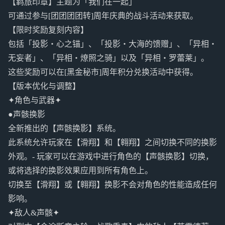
【羁旅印章】主题为「我们在一起」
可通过参与[团团团团转]周年庆典的战斗活动来获取。
【限时奖励复刻内容】
包括「投影・心之锚」、「投影・大海的馈赠」、「异相・
无妄者」、「异相・燎照之骑」以及「异相・罗蕾莱」。
这些奖励可以在[黑金秘市]周年积分兑换活动中获得。
【版本优化与调整】
✦角色与武器✦
●声骸换影
全新推出的【声骸换影】系统。
此系统允许玩家在【滑翔】和【翱翔】之间切换不同的换影
外观。- 玩家可以在游戏中进行角色的【声骸换影】切换，
或将选择的换影效果应用到所有角色上。
切换至【滑翔】或【翱翔】换影不会对角色的性能造成任何
影响。
✦敌人&声骸✦