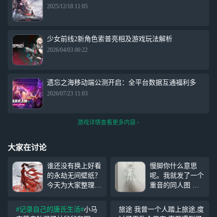
2025/12/18 11:05
少女前线2新角色索普亮相及游戏玩法解析
2026/04/03 00:22
遗忘之海移动端公测开启：全平台数据互通福利多
2026/07/23 11:03
游戏详情查看更多内容
大家在讨论
谁还没有换上好看
慢脚你什么意思
的永劫无间壁纸？
呢。我就发了一个
今天为大家整理了
重音的同人图 我
一批永劫无间精美
画的有这么难看吗
4K 高清壁纸，涵
至于给我封号吗 P
#记录自己的唐氏生活#
小马
旅途 我曾一个人踏上旅途,度
盖角色、场景、战
1 是姜饼人王国里