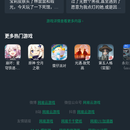
宝莉皮肤买了林鼠鼠和瑕
过了无数个黑夜,直至遇到了
斗等多种风格，全
的糖蝶饼干
#同人
光，今天玩了一下死馆，感
愿意为我点灯的她,或是因为
部适配电脑桌面。
创作#
觉gal好长啊，我电脑容易闪
习惯了风霜,当她的热情如海
精选多维度壁纸，
退不存档就要从头打（悲）
水般涌来时我是没有丝毫防
游戏详情查看更多内容
角色与场景交相辉
还下了哔咔（ 想结束整日无
御力的。 在那个名为温柔乡
映，神采飞扬的视
所事事和意淫的私宅日常，
的村子里我驻足了许久,以至
觉质感在 4K 分辨
更多热门游戏
明天去学校填志愿 好好
于随着时间我逐渐忘
崩坏：星
原神·空月
光遇-致梵
第五人格
永劫
蛋仔派对
穹铁道-4.4
之歌
高
（官服）
（ste
版本
微博
网易云游戏
微信公众号
网易云游戏
B站
网易云游戏
抖音
网易云游戏
友情链接
网易游戏
网易千千壁纸
网易UU加速器