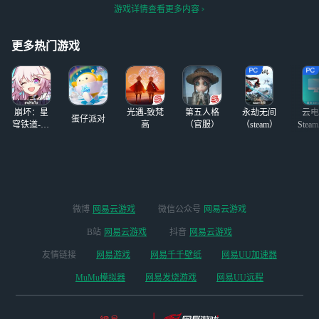
量，第一个人已经
都会回
9！！！（最后一
游戏详情查看更多内容
骗了1万多了，是
谁我就不多说
更多热门游戏
崩坏：星
光遇-致梵
第五人格
永劫无间
云电
蛋仔派对
穹铁道-4.4
高
（官服）
（steam）
Stea
版本
启
微博
网易云游戏
微信公众号
网易云游戏
B站
网易云游戏
抖音
网易云游戏
友情链接
网易游戏
网易千千壁纸
网易UU加速器
MuMu模拟器
网易发烧游戏
网易UU远程