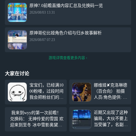
原神7.0前瞻直播内容汇总及兑换码一览
2026/08/03 13:31
原神哥伦比娅角色介绍与归乡故事解析
2026/08/07 07:23
游戏详情查看更多内容
大家在讨论
宝宝们，已经满10
娜维娅✘克洛琳德
00粉喽，过段时间
（百合向） 拍摄
我会把粉丝们的游
人员/角色提供: @
戏ID做成转盘然后
Adramis【特别鸣
抽人送月卡哦，现
谢】_饰 克洛琳德
近期又出现了这种
我来到wyy的第一次前瞻！
在已经送完一个粉
@苏楠邬（‌소‌남‌
骗局，大伙不要上
兑换码： 无神伶爱的雪国 欢
丝了。还有就是，
우）_饰 娜维娅 拍
当受骗了，名副其
迎来到至冬 冰中雪影奥黛塔
去超自然给我当洗
摄地点:欧庇克莱
实的想骗点关注
第一次发广（：点点赞吧 关
衣粉˶ᗜ - ᗜ˶
歌剧院 都给我祝9