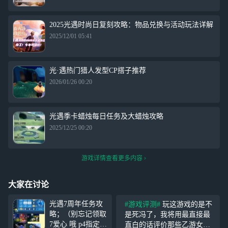
2025光遇时尚日复刻攻略：物品兑换与活动玩法详解
2025/12/01 05:41
光·遇热门猎人发型CP搭子推荐
2026/01/26 00:20
光遇季卡蜡烛每日任务及大蜡烛攻略
2025/12/25 00:20
游戏详情查看更多内容
大家在讨论
光遇7周年任务攻
#游戏评测#
玩这游戏的是不
略；（别忘记领取
是死冯了，我将用最直接最
7爱心 哦 p4指定员
直白的话评价那些乙游女，