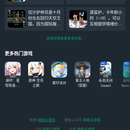
工就在大门前 先
是第五人格是光遇是小红
祖在二楼（p3 记
书，是乱磕cp，是恋与深
估计护林员是十月
滴监护，卡年龄小
得7-11领取限定鸭
空，是啊啊啊啊啊啊战吼走
份左右回归天空王
的（<18）。可以
舌帽 完成任务可
手。是洗白731部队，真的搞
国，因为国际服的
互相提供情绪价
抽取白底tgc
不懂5个纸扎人有啥好看的。
最高票数先祖约定
值，一起聊聊天聊
十月份回归，国服
日常就可以。我是
游戏详情查看更多内容
国际服的周年庆同
初始女19，刚高考
一天开始结束。
完。白枭是我的现
最后国服确定本次
实朋友。我从今年
更多热门游戏
集体复刻为筑巢季
2月16号开始玩
先祖，复刻时间未
的，算是半萌新，
公布。 光遇国服
我不用你天天带我
的四位元老级先
跑图，因为我自己
崩坏：星
原神·空月
第五人格
永劫无间
云电
祖，螃蟹舞
也要带
蛋仔派对
穹铁道-4.4
之歌
（官服）
（steam）
Stea
版本
启
微博
网易云游戏
微信公众号
网易云游戏
B站
网易云游戏
抖音
网易云游戏