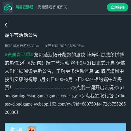
网易云游戏
海量游戏 即点即玩
立刻前往
端午节活动公告
玩家 网易云游戏-Yuka
发布时间
2025-05-28 06:44
#光遇青鸟季#
龙舟踏浪拓开粼粼的波纹 阵阵粽香激荡拼搏
的热忱 🛶 《光·遇》端午节活动 将于5月31日正式开启 请旅
人们仔细阅读更新公告，了解更多活动信息 🌊 清凉海风中
投出安康的祝愿 5月31日0:00~6月13日23:59 相约端午龙舟
赛！ ------------------------------------- 👉点我一键开启云玩👈[cl
oudgaming://startgame?game_code=gy] 👉点我抽取礼包👈[htt
ps://cloudgame.webapp.163.com/yw/?id=6807594a472cb755265
20836]