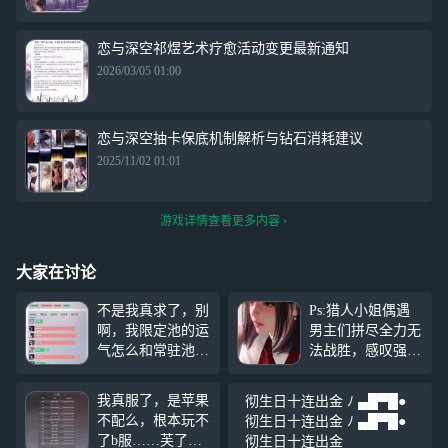
恋与深空祁煜艺术疗愈活动变更最新通知
2026/03/05 01:00
恋与深空抽卡保底机制解析与钻石消耗建议
2025/11/02 01:01
游戏详情查看更多内容
大家在讨论
不是我真求了，别
Ps:猎人小姐偶遇
啊，我限定池的运
男主们拼尽全力无
气怎么和常驻池转
法战胜，感叹强者
移了 我常驻池不
恐怖如斯。（起因
是从来都是保底的
是我捏完了脸，发
我真服了，是苹果
彻生日十连出金 ﾉ ▄█▀█●
吗，现在怎么全都
现萌妹变病病的
不配么，根本玩不
彻生日十连出金 ﾉ ▄█▀█●
提前金加连金，这
了。。。有点黑化
了b服……芙了。
彻生日十连出金