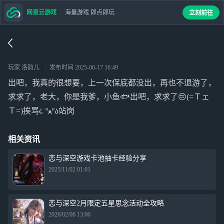
网易云游戏
海量游戏 即点即玩
立刻前往
玩家 洛韵儿
发布时间
2025-06-17 16:49
出吧，我真的很想要，上一次保底都没出，再也不退游了，
求求了，老大，你是我爹，小鱼🐟出吧，求求了😔(=Ｔェ
Ｔ=)挨骂૮ ºﻌºა站岗
相关资讯
恋与深空游戏卡池抽卡经验分享
2025/11/02 01:01
恋与深空2月限定五星思念活动全攻略
2026/02/06 13:00