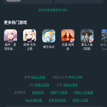
次混池我是第一次
的味儿。。。 S
转官又得重新
歪常驻啊
o……将错就错，
玩，，，为什么应
还请各位夫人轻
游戏详情查看更多内容
用商店没有b服啊
喷） Pps:黎医生时
哭死了……但是b
间线代入“企鹅认
服的号真的比我官
更多热门游戏
成
的欧很多啊，都快
十连三金了…然后
官服重开小号，都
只能吃保底。
崩坏：星
原神·空月
光遇-致梵
第五人格
永劫
芙
蛋仔派对
穹铁道-4.4
之歌
高
（官服）
（ste
版本
微博
网易云游戏
微信公众号
网易云游戏
B站
网易云游戏
抖音
网易云游戏
友情链接
网易游戏
网易千千壁纸
网易UU加速器
MuMu模拟器
网易发烧游戏
网易UU远程