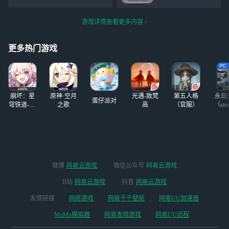
吧，想要撒娇、想
150也是这破石头
转官又得重新
被照顾……他都会
刚揍的死鹿伏影忘
玩，，，为什么应
听你的。 五星思
了还有你这货了
游戏详情查看更多内容
用商店没有b服啊
念限时UP许愿 9月
心理委员俺不得劲
哭死了……但是b
9日上午5:
心理委
服的号真的比我官
更多热门游戏
的欧很多啊，都快
十连三金了…然后
官服重开小号，都
只能吃保底。
崩坏：星
原神·空月
光遇-致梵
第五人格
永劫
芙
蛋仔派对
穹铁道-4.4
之歌
高
（官服）
（ste
版本
微博
网易云游戏
微信公众号
网易云游戏
B站
网易云游戏
抖音
网易云游戏
友情链接
网易游戏
网易千千壁纸
网易UU加速器
MuMu模拟器
网易发烧游戏
网易UU远程