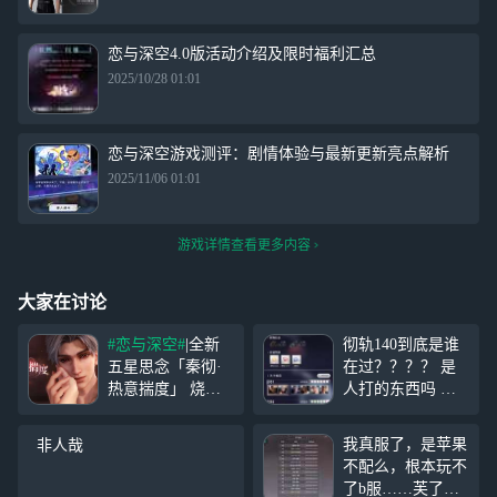
恋与深空4.0版活动介绍及限时福利汇总
2025/10/28 01:01
恋与深空游戏测评：剧情体验与最新更新亮点解析
2025/11/06 01:01
游戏详情查看更多内容
大家在讨论
#恋与深空#
|全新
彻轨140到底是谁
五星思念「秦彻·
在过？？？？ 是
热意揣度」 烧得
人打的东西吗 死
迷迷糊糊的脆弱时
破石头墩是不是要
刻，想念的人忽然
死全身都是肉砍都
我真服了，是苹果
就出现在眼前。
砍不动打一半一掌
不配么，根本玩不
安心窝在他的怀中
给老公拍死了开放
了b服……芙了。