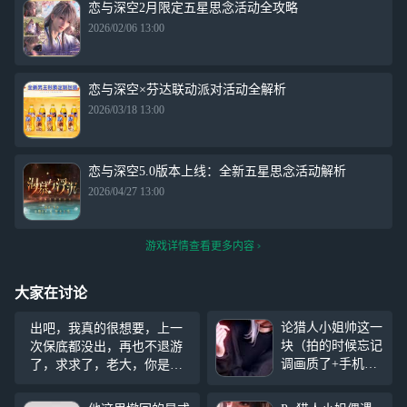
恋与深空2月限定五星思念活动全攻略
2026/02/06 13:00
恋与深空×芬达联动派对活动全解析
2026/03/18 13:00
恋与深空5.0版本上线：全新五星思念活动解析
2026/04/27 13:00
游戏详情查看更多内容
大家在讨论
论猎人小姐帅这一
出吧，我真的很想要，上一
块（拍的时候忘记
次保底都没出，再也不退游
调画质了+手机配
了，求求了，老大，你是我
置不行又是云玩拍
爹，小鱼 出吧，求求了 (=Ｔ
的） ps:给朋友看
ェＴ=)挨骂૮ ºﻌºა站岗