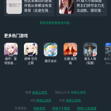
他这里撤回的是或
Ps:猎人小姐偶遇
了，朋友说和彻子
许我从来都没有变
男主们拼尽全力无
哥合拍的那张角度
哥哥（总是在我面
法战胜，感叹强者
看不到X像两个帅
前小心翼翼，心疼
恐怖如斯。（起因
哥。。。（有点好
） 不再是领养关
是我捏完了脸，发
笑，但本主播暗爽
游戏详情查看更多内容
系，说明什么，说
现萌妹变病病的
了）
明我很夏以昼可以
了。。。有点黑化
光明正大的在一起
的味儿。。。 S
更多热门游戏
了
o……将错就错，
还请各位夫人轻
喷） Pps:黎医生时
间线代入“企鹅认
崩坏：星
原神·空月
光遇-致梵
第五人格
永劫
成
蛋仔派对
穹铁道-4.4
之歌
高
（官服）
（ste
版本
微博
网易云游戏
微信公众号
网易云游戏
B站
网易云游戏
抖音
网易云游戏
友情链接
网易游戏
网易千千壁纸
网易UU加速器